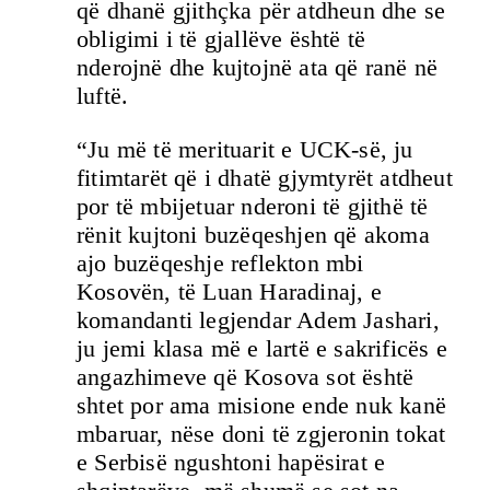
që dhanë gjithçka për atdheun dhe se
obligimi i të gjallëve është të
nderojnë dhe kujtojnë ata që ranë në
luftë.
“Ju më të merituarit e UCK-së, ju
fitimtarët që i dhatë gjymtyrët atdheut
por të mbijetuar nderoni të gjithë të
rënit kujtoni buzëqeshjen që akoma
ajo buzëqeshje reflekton mbi
Kosovën, të Luan Haradinaj, e
komandanti legjendar Adem Jashari,
ju jemi klasa më e lartë e sakrificës e
angazhimeve që Kosova sot është
shtet por ama misione ende nuk kanë
mbaruar, nëse doni të zgjeronin tokat
e Serbisë ngushtoni hapësirat e