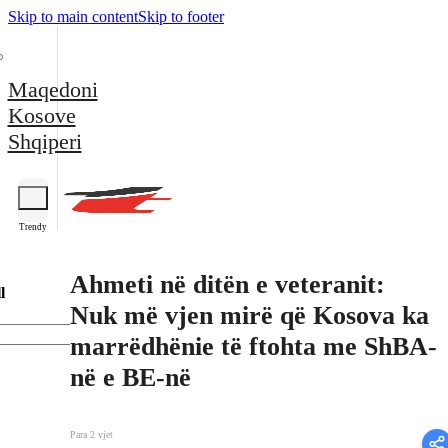
Skip to main content
Skip to footer
Maqedoni
Kosove
Shqiperi
Trendy
Ahmeti në ditën e veteranit:
l
Nuk më vjen mirë që Kosova ka
marrëdhënie të ftohta me ShBA-
në e BE-në
Para 2 vjet