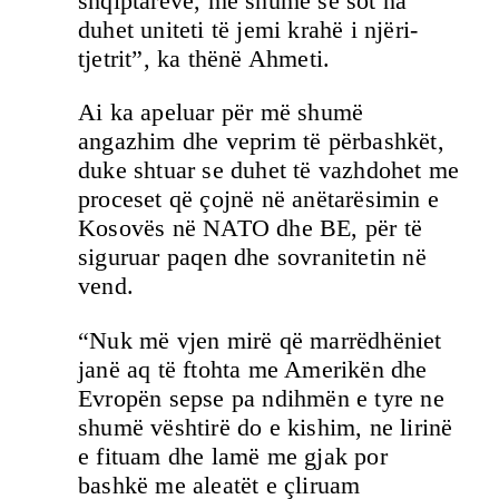
shqiptarëve, më shumë se sot na
duhet uniteti të jemi krahë i njëri-
tjetrit”, ka thënë Ahmeti.
Ai ka apeluar për më shumë
angazhim dhe veprim të përbashkët,
duke shtuar se duhet të vazhdohet me
proceset që çojnë në anëtarësimin e
Kosovës në NATO dhe BE, për të
siguruar paqen dhe sovranitetin në
vend.
“Nuk më vjen mirë që marrëdhëniet
janë aq të ftohta me Amerikën dhe
Evropën sepse pa ndihmën e tyre ne
shumë vështirë do e kishim, ne lirinë
e fituam dhe lamë me gjak por
bashkë me aleatët e çliruam