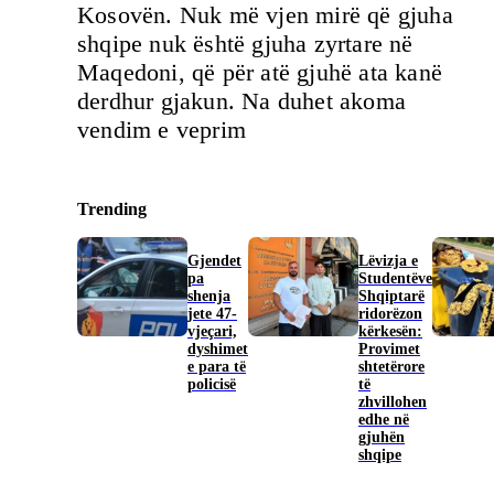
Kosovën. Nuk më vjen mirë që gjuha
shqipe nuk është gjuha zyrtare në
Maqedoni, që për atë gjuhë ata kanë
derdhur gjakun. Na duhet akoma
vendim e veprim
Trending
Gjendet
Lëvizja e
pa
Studentëve
shenja
Shqiptarë
jete 47-
ridorëzon
vjeçari,
kërkesën:
dyshimet
Provimet
e para të
shtetërore
policisë
të
zhvillohen
edhe në
gjuhën
shqipe