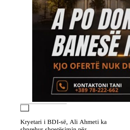
Kryetari i BDI-së, Ali Ahmeti ka
shprehur shqetësimin për