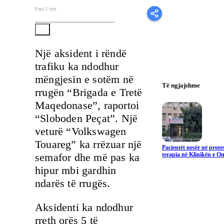
Para 2 vjet
Një aksident i rëndë
trafiku ka ndodhur
mëngjesin e sotëm në
Të ngjajshme
rrugën “Brigada e Tretë
Maqedonase”, raportoi
“Sloboden Peçat”. Një
veturë “Volkswagen
Touareg” ka rrëzuar një
Pacientët nesër në prote
semafor dhe më pas ka
terapia në Klinikën e On
hipur mbi gardhin
ndarës të rrugës.
Aksidenti ka ndodhur
rreth orës 5 të