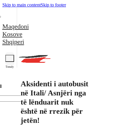
Skip to main content
Skip to footer
Maqedoni
Kosove
Shqiperi
Trendy
Aksidenti i autobusit
l
në Itali/ Asnjëri nga
të lënduarit nuk
është në rrezik për
jetën!