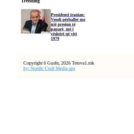
Trending
Presidenti iranian:
Vendi përballet me
një presion të
paparë, më i
vështiri që viti
1979
Copyright 6 Gusht, 2026 Tetova1.mk
by: Nordic Craft Media aps