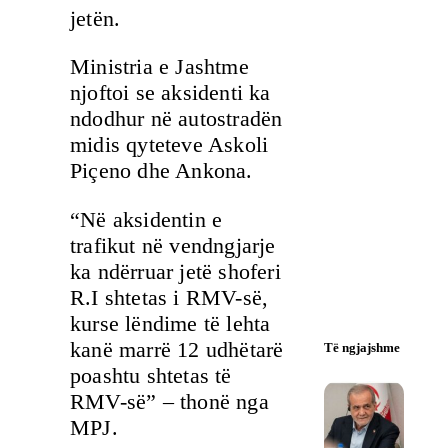
jetën.
Ministria e Jashtme
njoftoi se aksidenti ka
ndodhur në autostradën
midis qyteteve Askoli
Piçeno dhe Ankona.
“Në aksidentin e
trafikut në vendngjarje
ka ndërruar jetë shoferi
R.I shtetas i RMV-së,
kurse lëndime të lehta
kanë marrë 12 udhëtarë
Të ngjajshme
poashtu shtetas të
RMV-së” – thonë nga
MPJ.