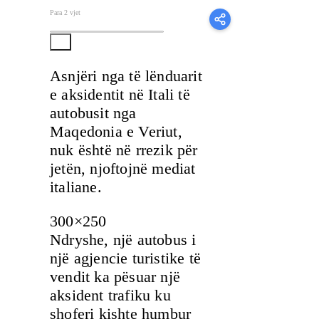
Para 2 vjet
Asnjëri nga të lënduarit
e aksidentit në Itali të
autobusit nga
Maqedonia e Veriut,
nuk është në rrezik për
jetën, njoftojnë mediat
italiane.
300×250
Ndryshe, një autobus i
një agjencie turistike të
vendit ka pësuar një
aksident trafiku ku
shoferi kishte humbur