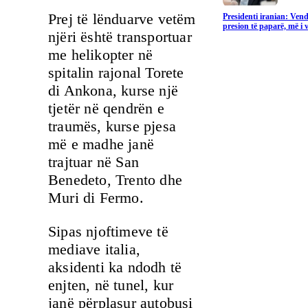
Prej të lënduarve vetëm
Presidenti iranian: Vend
presion të paparë, më i v
njëri është transportuar
me helikopter në
spitalin rajonal Torete
di Ankona, kurse një
tjetër në qendrën e
traumës, kurse pjesa
më e madhe janë
trajtuar në San
Benedeto, Trento dhe
Muri di Fermo.
Sipas njoftimeve të
mediave italia,
aksidenti ka ndodh të
enjten, në tunel, kur
janë përplasur autobusi