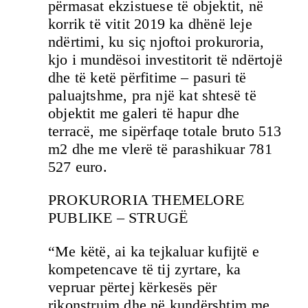
përmasat ekzistuese të objektit, në
korrik të vitit 2019 ka dhënë leje
ndërtimi, ku siç njoftoi prokuroria,
kjo i mundësoi investitorit të ndërtojë
dhe të ketë përfitime – pasuri të
paluajtshme, pra një kat shtesë të
objektit me galeri të hapur dhe
terracë, me sipërfaqe totale bruto 513
m2 dhe me vlerë të parashikuar 781
527 euro.
PROKURORIA THEMELORE
PUBLIKE – STRUGË
“Me këtë, ai ka tejkaluar kufijtë e
kompetencave të tij zyrtare, ka
vepruar përtej kërkesës për
rikonstruim dhe në kundërshtim me