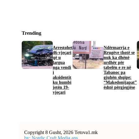
Trending
Arrestohet
Ndërmarrja e
46-vjeçari
Rrugëve thotë se
që u
nuk ka dhënë
largua
urdhër për
nga vendi
tabelën e re në
i
Tabanoc pa
aksidentit
gjuhën shqipe:
ku humbi
“Makedonijapat”
jetën 19-
është përgjegjëse
vjeçari
Copyright 8 Gusht, 2026 Tetova1.mk
by: Nordic Craft Media aps