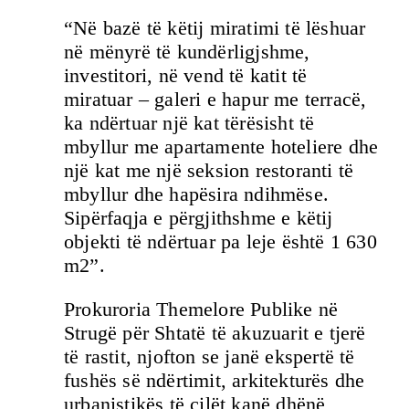
“Në bazë të këtij miratimi të lëshuar
në mënyrë të kundërligjshme,
investitori, në vend të katit të
miratuar – galeri e hapur me terracë,
ka ndërtuar një kat tërësisht të
mbyllur me apartamente hoteliere dhe
një kat me një seksion restoranti të
mbyllur dhe hapësira ndihmëse.
Sipërfaqja e përgjithshme e këtij
objekti të ndërtuar pa leje është 1 630
m2”.
Prokuroria Themelore Publike në
Strugë për Shtatë të akuzuarit e tjerë
të rastit, njofton se janë ekspertë të
fushës së ndërtimit, arkitekturës dhe
urbanistikës të cilët kanë dhënë