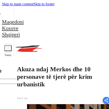
Skip to main content
Skip to footer
Maqedoni
Kosove
Shqiperi
Trendy
Akuza ndaj Merkos dhe 10
l
personave të tjerë për krim
urbanistik
Para 2 vjet