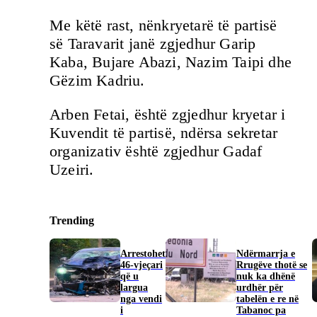
Me këtë rast, nënkryetarë të partisë
së Taravarit janë zgjedhur Garip
Kaba, Bujare Abazi, Nazim Taipi dhe
Gëzim Kadriu.
Arben Fetai, është zgjedhur kryetar i
Kuvendit të partisë, ndërsa sekretar
organizativ është zgjedhur Gadaf
Uzeiri.
Trending
Arrestohet
Ndërmarrja e
46-vjeçari
Rrugëve thotë se
që u
nuk ka dhënë
largua
urdhër për
nga vendi
tabelën e re në
i
Tabanoc pa