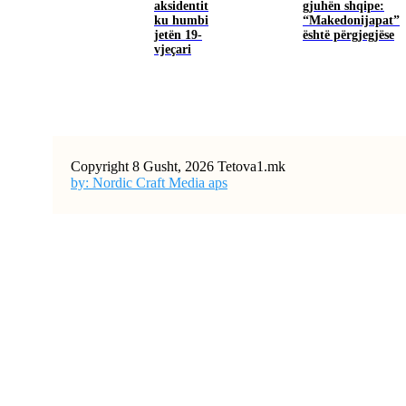
aksidentit
gjuhën shqipe:
ku humbi
“Makedonijapat”
jetën 19-
është përgjegjëse
vjeçari
Copyright 8 Gusht, 2026 Tetova1.mk
by: Nordic Craft Media aps