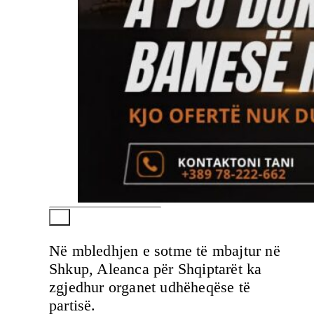
Në mbledhjen e sotme të mbajtur në
Shkup, Aleanca për Shqiptarët ka
zgjedhur organet udhëheqëse të
partisë.