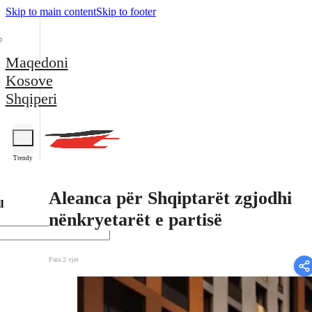
Skip to main content
Skip to footer
Maqedoni
Kosove
Shqiperi
Trendy
Aleanca për Shqiptarët zgjodhi
l
nënkryetarët e partisë
Para 2 vjet