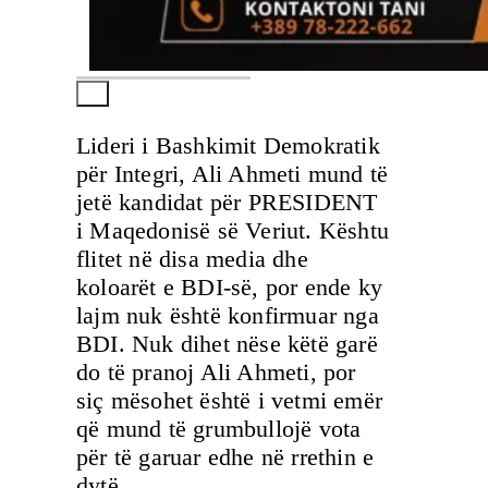
Lideri i Bashkimit Demokratik
për Integri, Ali Ahmeti mund të
jetë kandidat për PRESIDENT
i Maqedonisë së Veriut. Kështu
flitet në disa media dhe
koloarët e BDI-së, por ende ky
lajm nuk është konfirmuar nga
BDI. Nuk dihet nëse këtë garë
do të pranoj Ali Ahmeti, por
siç mësohet është i vetmi emër
që mund të grumbullojë vota
për të garuar edhe në rrethin e
dytë.