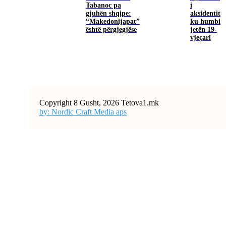
Tabanoc pa
i
gjuhën shqipe:
aksidentit
“Makedonijapat”
ku humbi
është përgjegjëse
jetën 19-
vjeçari
Copyright 8 Gusht, 2026 Tetova1.mk
by: Nordic Craft Media aps