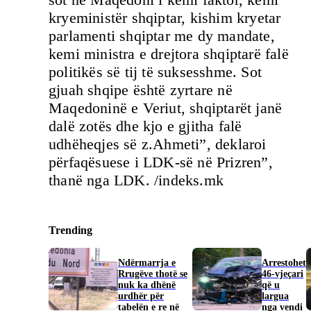
kryeministër shqiptar, kishim kryetar
parlamenti shqiptar me dy mandate,
kemi ministra e drejtora shqiptarë falë
politikës së tij të suksesshme. Sot
gjuah shqipe është zyrtare në
Maqedoninë e Veriut, shqiptarët janë
dalë zotës dhe kjo e gjitha falë
udhëheqjes së z.Ahmeti”, deklaroi
përfaqësuese i LDK-së në Prizren”,
thanë nga LDK. /indeks.mk
Trending
Ndërmarrja e
Arrestohet
Rrugëve thotë se
46-vjeçari
nuk ka dhënë
që u
urdhër për
largua
tabelën e re në
nga vendi