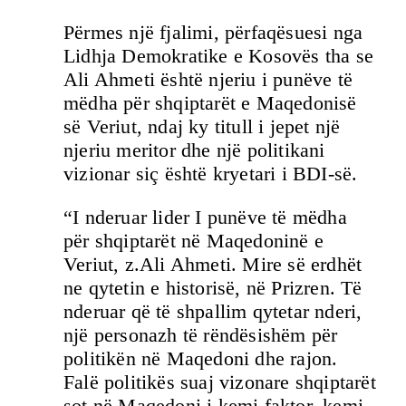
Përmes një fjalimi, përfaqësuesi nga
Lidhja Demokratike e Kosovës tha se
Ali Ahmeti është njeriu i punëve të
mëdha për shqiptarët e Maqedonisë
së Veriut, ndaj ky titull i jepet një
njeriu meritor dhe një politikani
vizionar siç është kryetari i BDI-së.
“I nderuar lider I punëve të mëdha
për shqiptarët në Maqedoninë e
Veriut, z.Ali Ahmeti. Mire së erdhët
ne qytetin e historisë, në Prizren. Të
nderuar që të shpallim qytetar nderi,
një personazh të rëndësishëm për
politikën në Maqedoni dhe rajon.
Falë politikës suaj vizonare shqiptarët
sot në Maqedoni i kemi faktor, kemi