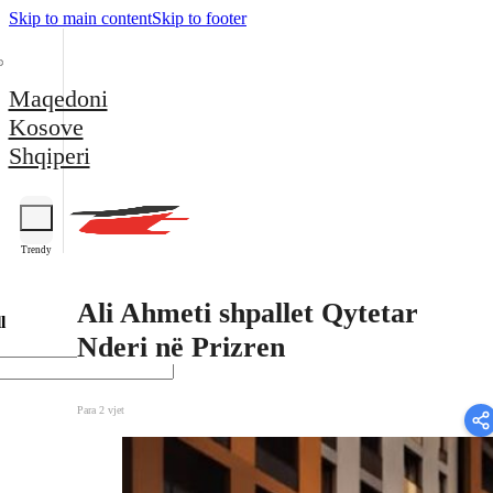
Skip to main content
Skip to footer
Maqedoni
Kosove
Shqiperi
Trendy
Ali Ahmeti shpallet Qytetar
l
Nderi në Prizren
Para 2 vjet