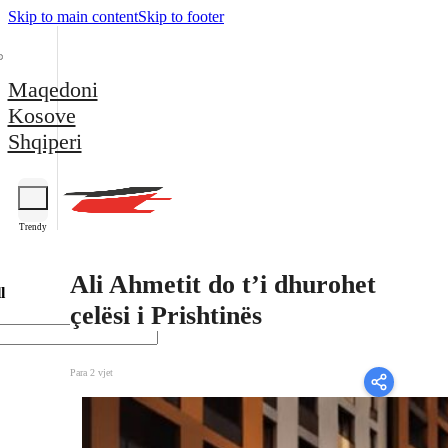
Skip to main content
Skip to footer
Maqedoni
Kosove
Shqiperi
Trendy
Ali Ahmetit do t’i dhurohet
l
çelësi i Prishtinës
Para 2 vjet