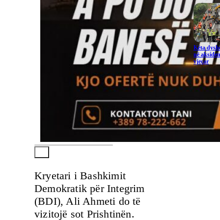
Këta dysho
në aksiden
vjeçar
Kryetari i Bashkimit
Demokratik për Integrim
(BDI), Ali Ahmeti do të
vizitojë sot Prishtinën.