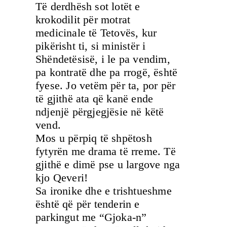
Të derdhësh sot lotët e
krokodilit për motrat
medicinale të Tetovës, kur
pikërisht ti, si ministër i
Shëndetësisë, i le pa vendim,
pa kontratë dhe pa rrogë, është
fyese. Jo vetëm për ta, por për
të gjithë ata që kanë ende
ndjenjë përgjegjësie në këtë
vend.
Mos u përpiq të shpëtosh
fytyrën me drama të rreme. Të
gjithë e dimë pse u largove nga
kjo Qeveri!
Sa ironike dhe e trishtueshme
është që për tenderin e
parkingut me “Gjoka-n”