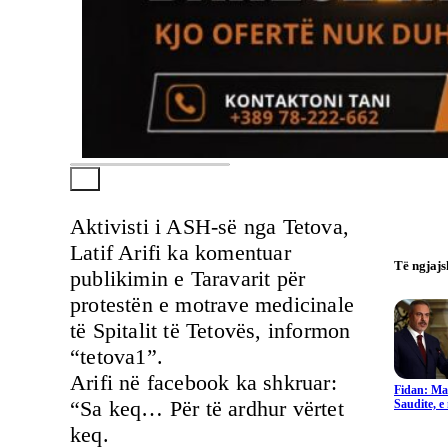
Aktivisti i ASH-së nga Tetova,
Latif Arifi ka komentuar
Të ngjaj
publikimin e Taravarit për
protestën e motrave medicinale
të Spitalit të Tetovës, informon
“tetova1”.
Arifi në facebook ka shkruar:
Fidan: Ma
“Sa keq… Për të ardhur vërtet
Saudite, 
keq.