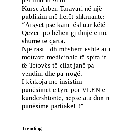
përfundon Arifi.
Kurse Arben Taravari në një
publikim më herët shkruante:
“Arsyet pse kam lëshuar këtë
Qeveri po bëhen gjithnjë e më
shumë të qarta.
Një rast i dhimbshëm është ai i
motrave medicinale të spitalit
të Tetovës të cilat janë pa
vendim dhe pa rrogë.
I kërkoja me insistim
punësimet e tyre por VLEN e
kundërshtonte, sepse ata donin
punësime partiake!!!”
Trending