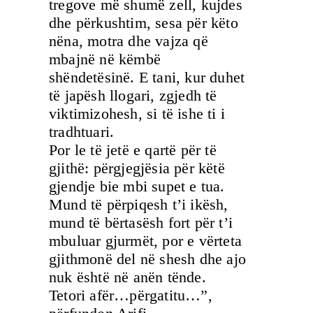
tregove më shumë zell, kujdes
dhe përkushtim, sesa për këto
nëna, motra dhe vajza që
mbajnë në këmbë
shëndetësinë. E tani, kur duhet
të japësh llogari, zgjedh të
viktimizohesh, si të ishe ti i
tradhtuari.
Por le të jetë e qartë për të
gjithë: përgjegjësia për këtë
gjendje bie mbi supet e tua.
Mund të përpiqesh t’i ikësh,
mund të bërtasësh fort për t’i
mbuluar gjurmët, por e vërteta
gjithmonë del në shesh dhe ajo
nuk është në anën tënde.
Tetori afër…përgatitu…”,