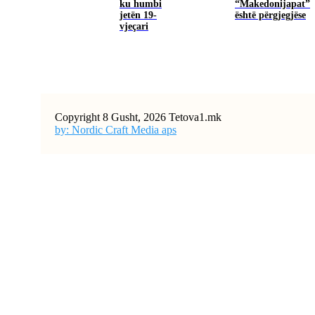
ku humbi
“Makedonijapat”
jetën 19-
është përgjegjëse
vjeçari
Copyright 8 Gusht, 2026 Tetova1.mk
by: Nordic Craft Media aps