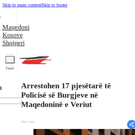
Skip to main content
Skip to footer
Maqedoni
Kosove
Shqiperi
Trendy
Arrestohen 17 pjesëtarë të
l
Policisë së Burgjeve në
Maqedoninë e Veriut
Para 2 vjet