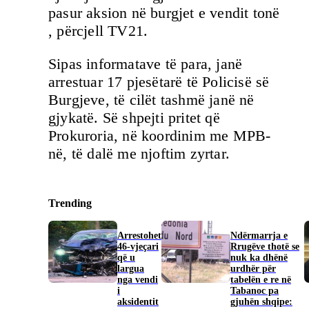
pasur aksion në burgjet e vendit tonë
, përcjell TV21.
Sipas informatave të para, janë
arrestuar 17 pjesëtarë të Policisë së
Burgjeve, të cilët tashmë janë në
gjykatë. Së shpejti pritet që
Prokuroria, në koordinim me MPB-
në, të dalë me njoftim zyrtar.
Trending
Arrestohet
Ndërmarrja e
46-vjeçari
Rrugëve thotë se
që u
nuk ka dhënë
largua
urdhër për
nga vendi
tabelën e re në
i
Tabanoc pa
aksidentit
gjuhën shqipe: