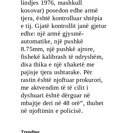
lindjes 1976, mashkull
kosovar) posedon edhe armë
tjera, është kontrolluar shtëpia
e tij. Gjatë kontrollit janë gjetur
edhe: një armë gjysmë-
automatike, një pushkë
8.75mm, një pushkë ajrore,
fishekë kalibrash të ndryshëm,
disa thika e një xhaketë me
pajisje tjera ushtarake. Për
rastin është njoftuar prokurori,
me aktvendim të të cilit i
dyshuari është dërguar në
mbajtje deri në 48 orë”, thuhet
në njoftimin e policisë.
Trending