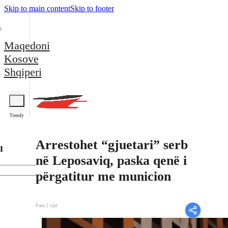
Skip to main content
Skip to footer
Maqedoni
Kosove
Shqiperi
Trendy
Arrestohet “gjuetari” serb
l
në Leposaviq, paska qenë i
përgatitur me municion
Para 2 vjet