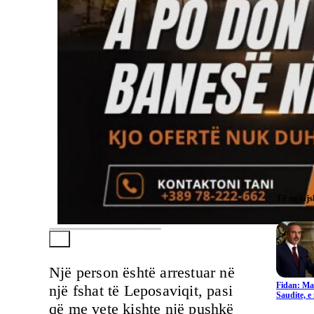
Të ngjaj
Një person është arrestuar në
Fidan: Ma
një fshat të Leposaviqit, pasi
Saudite, 
që me vete kishte një pushkë