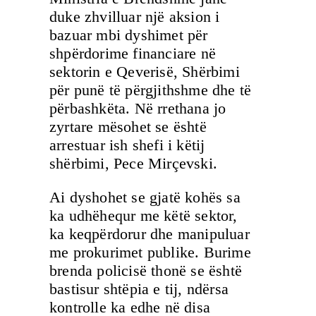
duke zhvilluar një aksion i
bazuar mbi dyshimet për
shpërdorime financiare në
sektorin e Qeverisë, Shërbimi
për punë të përgjithshme dhe të
përbashkëta. Në rrethana jo
zyrtare mësohet se është
arrestuar ish shefi i këtij
shërbimi, Pece Mirçevski.
Ai dyshohet se gjatë kohës sa
ka udhëhequr me këtë sektor,
ka keqpërdorur dhe manipuluar
me prokurimet publike. Burime
brenda policisë thonë se është
bastisur shtëpia e tij, ndërsa
kontrolle ka edhe në disa