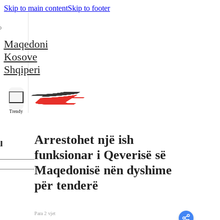
Skip to main content
Skip to footer
Maqedoni
Kosove
Shqiperi
Trendy
Arrestohet një ish
l
funksionar i Qeverisë së
Maqedonisë nën dyshime
për tenderë
Para 2 vjet