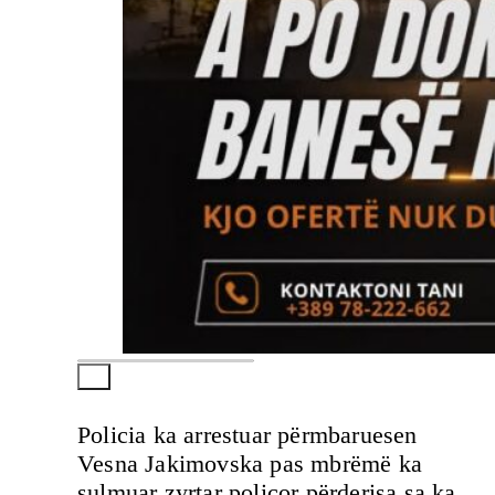
Policia ka arrestuar përmbaruesen
Vesna Jakimovska pas mbrëmë ka
sulmuar zyrtar policor përderisa sa ka