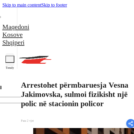
Skip to main content
Skip to footer
Maqedoni
Kosove
Shqiperi
Trendy
Arrestohet përmbaruesja Vesna
l
Jakimovska, sulmoi fizikisht një
polic në stacionin policor
Para 2 vjet