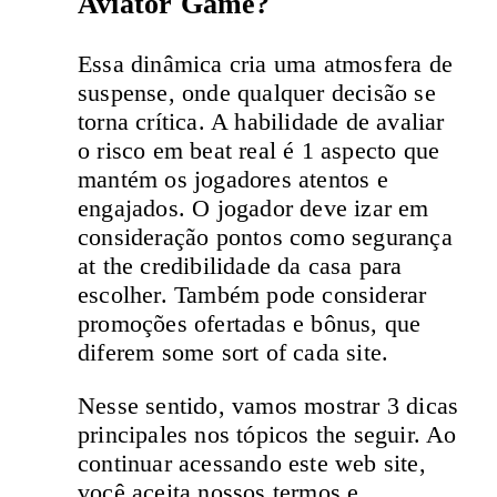
Aviator Game?
Essa dinâmica cria uma atmosfera de
suspense, onde qualquer decisão se
torna crítica. A habilidade de avaliar
o risco em beat real é 1 aspecto que
mantém os jogadores atentos e
engajados. O jogador deve izar em
consideração pontos como segurança
at the credibilidade da casa para
escolher. Também pode considerar
promoções ofertadas e bônus, que
diferem some sort of cada site.
Nesse sentido, vamos mostrar 3 dicas
principales nos tópicos the seguir. Ao
continuar acessando este web site,
você aceita nossos termos e