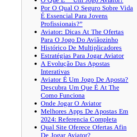
Por O Qual O Seguro Sobre Vida
É Essencial Para Jovens
Profissionais?”
Aviator: Dicas At The Ofertas
Para O Jogo Do Aviãozinho
Histórico De Multiplicadores
Estratégias Para Jogar Aviator
A Evolução Das Apostas
Interativas
Aviator É Um Jogo De Aposta?
Descubra Um Que É At The
Como Funciona
Onde Jogar O Aviator
Melhores Apps De Apostas Em
2024: Referencia Completa
Qual Site Oferece Ofertas Afin
De Jogar Aviator?