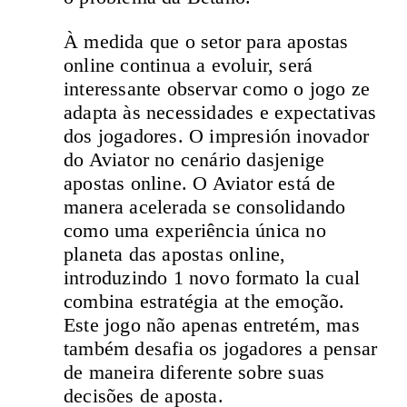
À medida que o setor para apostas
online continua a evoluir, será
interessante observar como o jogo ze
adapta às necessidades e expectativas
dos jogadores. O impresión inovador
do Aviator no cenário dasjenige
apostas online. O Aviator está de
manera acelerada se consolidando
como uma experiência única no
planeta das apostas online,
introduzindo 1 novo formato la cual
combina estratégia at the emoção.
Este jogo não apenas entretém, mas
também desafia os jogadores a pensar
de maneira diferente sobre suas
decisões de aposta.