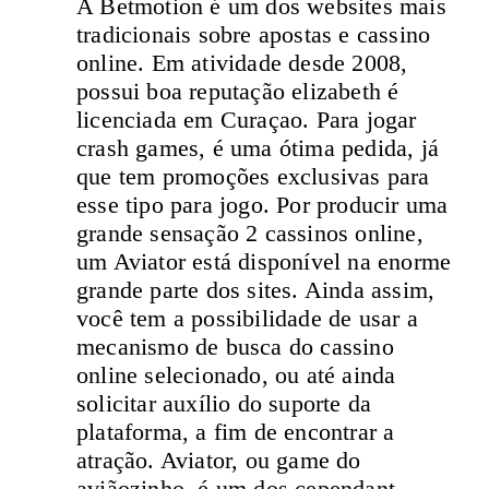
A Betmotion é um dos websites mais
tradicionais sobre apostas e cassino
online. Em atividade desde 2008,
possui boa reputação elizabeth é
licenciada em Curaçao. Para jogar
crash games, é uma ótima pedida, já
que tem promoções exclusivas para
esse tipo para jogo. Por producir uma
grande sensação 2 cassinos online,
um Aviator está disponível na enorme
grande parte dos sites. Ainda assim,
você tem a possibilidade de usar a
mecanismo de busca do cassino
online selecionado, ou até ainda
solicitar auxílio do suporte da
plataforma, a fim de encontrar a
atração. Aviator, ou game do
aviãozinho, é um dos cependant