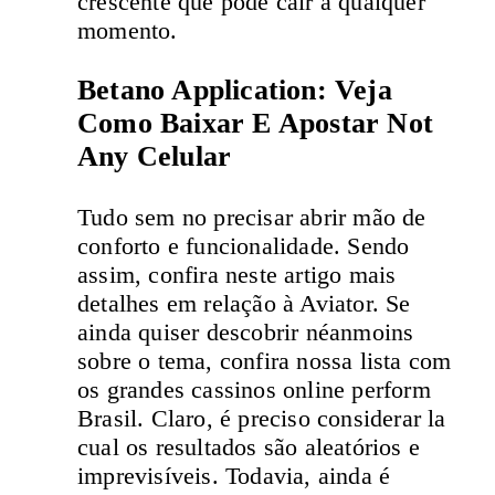
crescente que pode cair a qualquer
momento.
Betano Application: Veja
Como Baixar E Apostar Not
Any Celular
Tudo sem no precisar abrir mão de
conforto e funcionalidade. Sendo
assim, confira neste artigo mais
detalhes em relação à Aviator. Se
ainda quiser descobrir néanmoins
sobre o tema, confira nossa lista com
os grandes cassinos online perform
Brasil. Claro, é preciso considerar la
cual os resultados são aleatórios e
imprevisíveis. Todavia, ainda é