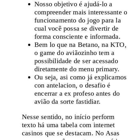
Nosso objetivo é ajudá-lo a
compreender mais interessante o
funcionamento do jogo para la
cual você possa se divertir de
forma consciente e informada.
Bem lo que na Betano, na KTO,
o game do aviãozinho tem a
possibilidade de ser acessado
diretamente do menu primary.
Ou seja, asi como já explicamos
con antelacion, o desafio é
encerrar a ex profeso antes do
avião da sorte fastidiar.
Nesse sentido, no início perform
texto há uma tabela com internet
casinos que se destacam. No Asas