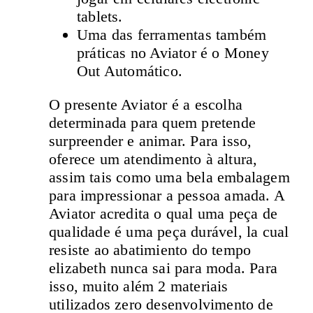
tablets.
Uma das ferramentas também
práticas no Aviator é o Money
Out Automático.
O presente Aviator é a escolha
determinada para quem pretende
surpreender e animar. Para isso,
oferece um atendimento à altura,
assim tais como uma bela embalagem
para impressionar a pessoa amada. A
Aviator acredita o qual uma peça de
qualidade é uma peça durável, la cual
resiste ao abatimiento do tempo
elizabeth nunca sai para moda. Para
isso, muito além 2 materiais
utilizados zero desenvolvimento de