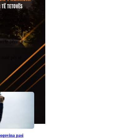
darjen e
pondencë. Këto
ë, tabletë apo
.
im të përmirësimit
natë për të
Bogovina pasi