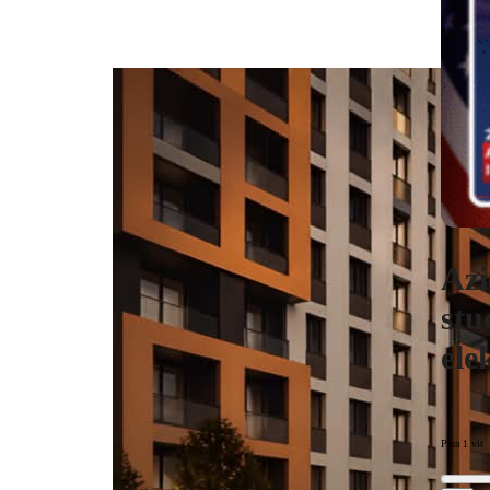
Azi
stu
ele
Para 1 vit