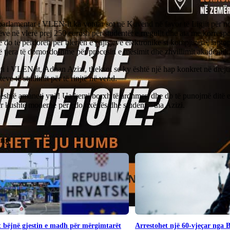
arlamentar i VLEN-it ka votuar sot në Kuvend në favor të Ligjit për n
ve në vlerë prej 250 eurosh për studentët e rregullt dhe ata me korres
 do të përdoren për blerjen e pajisjeve elektronike si kompjuterë, laptop
ë tjera të domosdoshme për procesin e mësimit dhe zhvillimit akademik
i i VLEN-it, Adnan Azizi, theksoi se ky është një hap konkret në drejt
teve të studimit për të rinjtë në vend.
 është amaneti ynë! Ua kemi borxh të ardhmen dhe do të punojmë ditë e 
r kushte moderne për çdo nxënës dhe student,” tha Azizi.
ing
 bëjnë gjestin e madh për mërgimtarët
Arrestohet një 60-vjeçar nga 