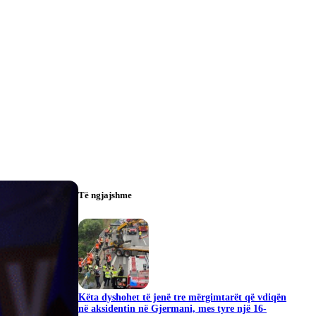
Të ngjajshme
Këta dyshohet të jenë tre mërgimtarët që vdiqën
në aksidentin në Gjermani, mes tyre një 16-