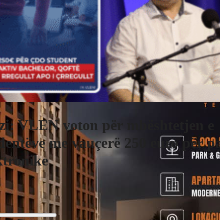
zi: VLEN voton për mbështetjen e
dentëve me vauçerë 250 euro për pa
ktronike