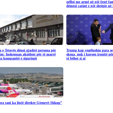
qëlloi me armë në një festë fa
dëmtoi çatinë e një shtëpie në
 e Tetovës dënoi gjashtë persona për
Trump kap vogëlushin para se 
im: Inskenuan aksident për të marrë
skena, nuk i kursen ironitë pë
a kompanitë e sigurimit
të bëhet si ai
ra tani ka linjë direkte Gjenevë-Shkup”