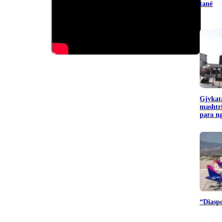
tanë
Gjykata
mashtr
para ng
“Diaspo