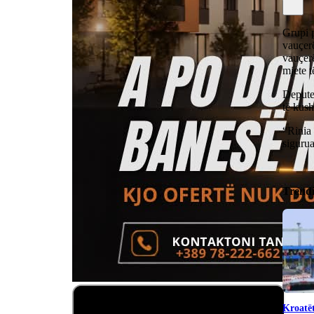
Grupi p
vauçerë
vauçerë
mjete t
Deputet
të kush
“Rinia
sigurua
Trend
Kroatët