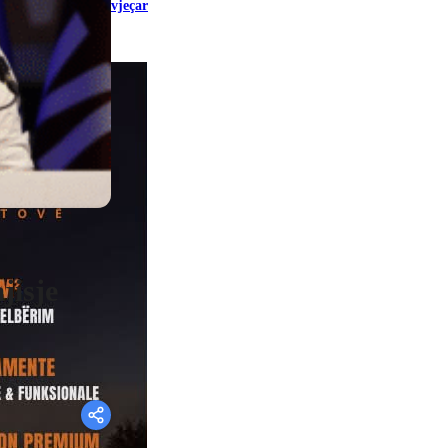
vjeçar
jisje