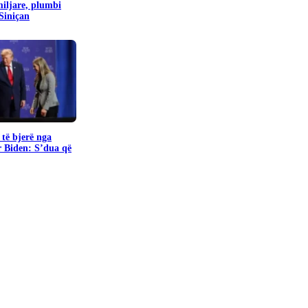
miljare, plumbi
 Siniçan
të bjerë nga
r Biden: S’dua që