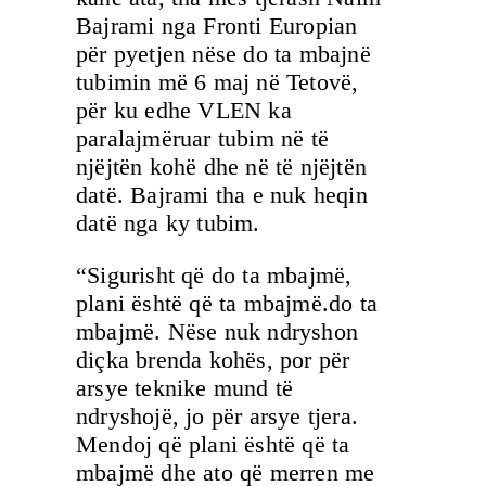
Bajrami nga Fronti Europian
për pyetjen nëse do ta mbajnë
tubimin më 6 maj në Tetovë,
për ku edhe VLEN ka
paralajmëruar tubim në të
njëjtën kohë dhe në të njëjtën
datë. Bajrami tha e nuk heqin
datë nga ky tubim.
“Sigurisht që do ta mbajmë,
plani është që ta mbajmë.do ta
mbajmë. Nëse nuk ndryshon
diçka brenda kohës, por për
arsye teknike mund të
ndryshojë, jo për arsye tjera.
Mendoj që plani është që ta
mbajmë dhe ato që merren me