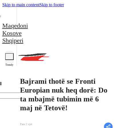
Skip to main content
Skip to footer
Maqedoni
Kosove
Shqiperi
Trendy
Bajrami thotë se Fronti
l
Europian nuk heq dorë: Do
ta mbajmë tubimin më 6
maj në Tetovë!
Para 2 vjet