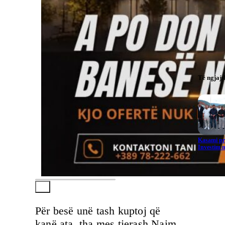
Të ngjaj
Kasami pr
Investim m
Për besë unë tash kuptoj që
kanë ata, tha mes tjerash Naim