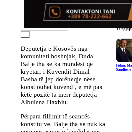
Të ngjaj
Deputetja e Kosovës nga
komuniteti boshnjak, Duda
Balje tha se ka mundësi që
Fidan: Ma
Saudite, 
kryetari i Kuvendit Dimal
Basha të jep dorëheqje nëse
konstiouhet kuvendi, e më pas
këtë pozitë ta merr deputetja
Albulena Haxhiu.
Përpara fillimit të seancës
konstituive, Balje tha se nuk ka
votë për asnjërin kandidat për