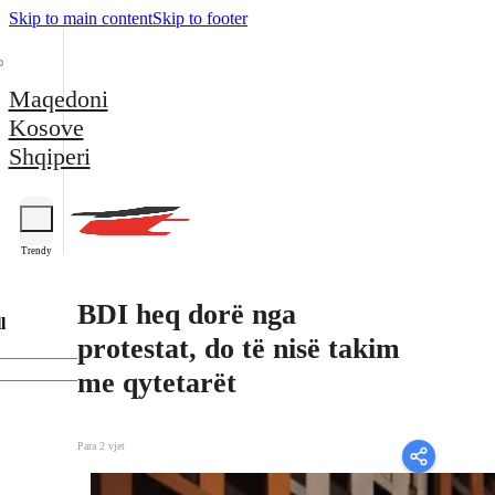
Skip to main content
Skip to footer
Maqedoni
Kosove
Shqiperi
Trendy
BDI heq dorë nga
l
protestat, do të nisë takim
me qytetarët
Para 2 vjet