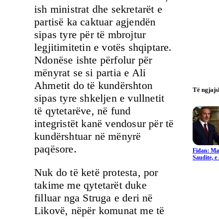
ish ministrat dhe sekretarët e
partisë ka caktuar agjendën
sipas tyre për të mbrojtur
legjitimitetin e votës shqiptare.
Ndonëse ishte përfolur për
mënyrat se si partia e Ali
Ahmetit do të kundërshton
Të ngjaj
sipas tyre shkeljen e vullnetit
të qytetarëve, në fund
integristët kanë vendosur për të
kundërshtuar në mënyrë
paqësore.
Fidan: Ma
Saudite, 
Nuk do të ketë protesta, por
takime me qytetarët duke
filluar nga Struga e deri në
Likovë, nëpër komunat me të