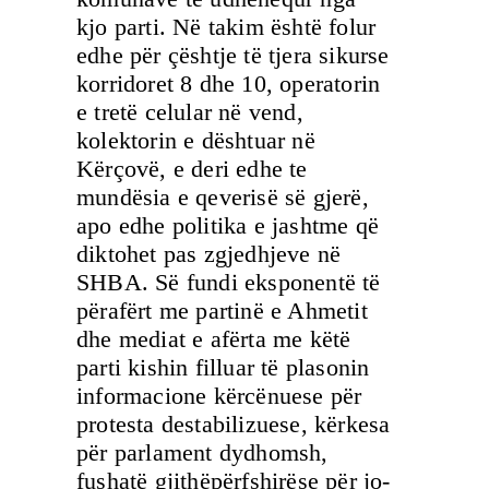
kjo parti. Në takim është folur
edhe për çështje të tjera sikurse
korridoret 8 dhe 10, operatorin
e tretë celular në vend,
kolektorin e dështuar në
Kërçovë, e deri edhe te
mundësia e qeverisë së gjerë,
apo edhe politika e jashtme që
diktohet pas zgjedhjeve në
SHBA. Së fundi eksponentë të
përafërt me partinë e Ahmetit
dhe mediat e afërta me këtë
parti kishin filluar të plasonin
informacione kërcënuese për
protesta destabilizuese, kërkesa
për parlament dydhomsh,
fushatë gjithëpërfshirëse për jo-