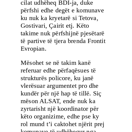
cilat udhëheq BDI-ja, duke
përfshi edhe degët e komunave
ku nuk ka kryetarë si Tetova,
Gostivari, Çairit etj. Këto
takime nuk përfshijnë pjesëtarë
të partive të tjera brenda Frontit
Evropian.
Mësohet se në takim kanë
referuar edhe përfaqësues të
strukturës policore, ku janë
vlerësuar argumentet pro dhe
kundër për një hap të tillë. Siç
mëson ALSAT, ende nuk ka
zyrtarisht një koordinator për
këto organizime, edhe pse ky
rol mund t’i caktohet njërit prej
komunave të udhëhequr nga