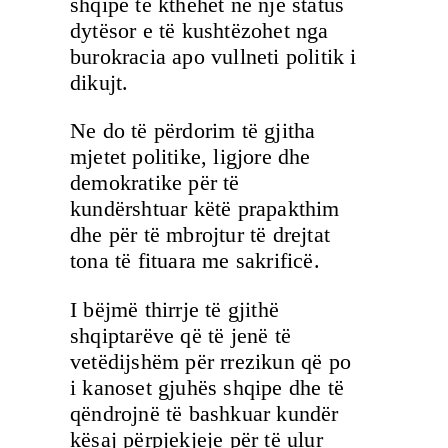
shqipe të kthehet në një status
dytësor e të kushtëzohet nga
burokracia apo vullneti politik i
dikujt.
Ne do të përdorim të gjitha
mjetet politike, ligjore dhe
demokratike për të
kundërshtuar këtë prapakthim
dhe për të mbrojtur të drejtat
tona të fituara me sakrificë.
I bëjmë thirrje të gjithë
shqiptarëve që të jenë të
vetëdijshëm për rrezikun që po
i kanoset gjuhës shqipe dhe të
qëndrojnë të bashkuar kundër
kësaj përpjekjeje për të ulur