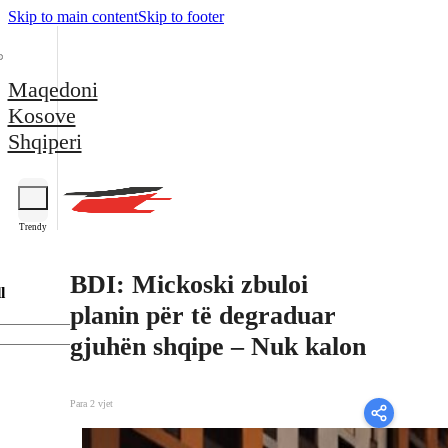
Skip to main content
Skip to footer
Maqedoni
Kosove
Shqiperi
Trendy
BDI: Mickoski zbuloi
l
planin për të degraduar
gjuhën shqipe – Nuk kalon
Para 2 vjet