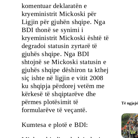
komentuar deklaratën e
kryeministrit Mickoski për
Ligjin për gjuhën shqipe. Nga
BDI thonë se synimi i
kryeministrit Mickoski është të
degradoi statusin zyrtarë të
gjuhës shqipe. Nga BDI
shtojnë se Mickoski statusin e
gjuhës shqipe dëshiron ta kthej
siç ishte në ligjin e vitit 2008
ku shqipja përdorej vetëm me
kërkesë të shqiptarëve dhe
përmes plotësimit të
Të ngjaj
formularëve të veçantë.
Kumtesa e plotë e BDI: