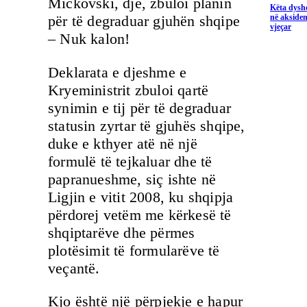
Mickovski, dje, zbuloi planin
Këta dysho
për të degraduar gjuhën shqipe
në aksiden
vjeçar
– Nuk kalon!
Deklarata e djeshme e
Kryeministrit zbuloi qartë
synimin e tij për të degraduar
statusin zyrtar të gjuhës shqipe,
duke e kthyer atë në një
formulë të tejkaluar dhe të
papranueshme, siç ishte në
Ligjin e vitit 2008, ku shqipja
përdorej vetëm me kërkesë të
shqiptarëve dhe përmes
plotësimit të formularëve të
veçantë.
Kjo është një përpjekje e hapur