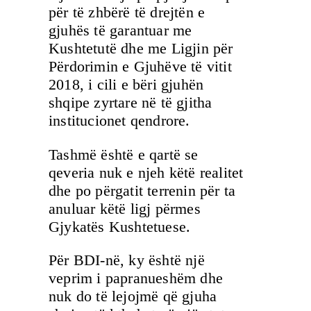
për të zhbërë të drejtën e
gjuhës të garantuar me
Kushtetutë dhe me Ligjin për
Përdorimin e Gjuhëve të vitit
2018, i cili e bëri gjuhën
shqipe zyrtare në të gjitha
institucionet qendrore.
Tashmë është e qartë se
qeveria nuk e njeh këtë realitet
dhe po përgatit terrenin për ta
anuluar këtë ligj përmes
Gjykatës Kushtetuese.
Për BDI-në, ky është një
veprim i papranueshëm dhe
nuk do të lejojmë që gjuha