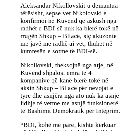
Aleksandar Nikollovskit u demantua
tërësisht, sepse vet Nikolovski e
konfirmoi në Kuvend që askush nga
radhët e BDI-së nuk ka blerë tokë në
rrugën Shkup – Bllacë, siç akuzonte
me javë me radhë ai vet, thuhet në
kumtesën e sotme të BDI-së.
Nikollovski, theksojnë nga atje, në
Kuvend shpalosi emra të 4
kompanive që kanë blerë tokë në
aksin Shkup – Bllacë për nevojat e
tyre dhe asnjëra nga ato nuk ka asnjë
lidhje të vetme me asnjë funksionerë
të Bashimit Demokratik për Integrim.
“BDI, kohë më parë, kishte kërkuar