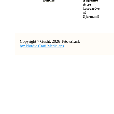
policisë
tragjedisë
së tre
kosovarëve
në
Gjermani!
Copyright 7 Gusht, 2026 Tetova1.mk
by: Nordic Craft Media aps