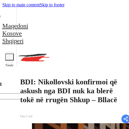
Skip to main content
Skip to footer
Maqedoni
Kosove
Shqiperi
Trendy
BDI: Nikollovski konfirmoi që
l
askush nga BDI nuk ka blerë
tokë në rrugën Shkup – Bllacë
Para 2 vjet