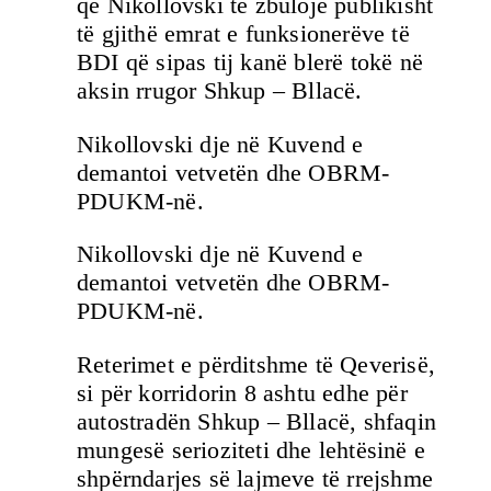
që Nikollovski të zbulojë publikisht
të gjithë emrat e funksionerëve të
BDI që sipas tij kanë blerë tokë në
aksin rrugor Shkup – Bllacë.
Nikollovski dje në Kuvend e
demantoi vetvetën dhe OBRM-
PDUKM-në.
Nikollovski dje në Kuvend e
demantoi vetvetën dhe OBRM-
PDUKM-në.
Reterimet e përditshme të Qeverisë,
si për korridorin 8 ashtu edhe për
autostradën Shkup – Bllacë, shfaqin
mungesë serioziteti dhe lehtësinë e
shpërndarjes së lajmeve të rrejshme