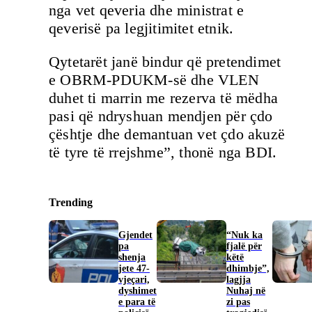
nga vet qeveria dhe ministrat e
qeverisë pa legjitimitet etnik.
Qytetarët janë bindur që pretendimet
e OBRM-PDUKM-së dhe VLEN
duhet ti marrin me rezerva të mëdha
pasi që ndryshuan mendjen për çdo
çështje dhe demantuan vet çdo akuzë
të tyre të rrejshme”, thonë nga BDI.
Trending
Gjendet
“Nuk ka
pa
fjalë për
shenja
këtë
jete 47-
dhimbje”,
vjeçari,
lagjja
dyshimet
Nuhaj në
e para të
zi pas