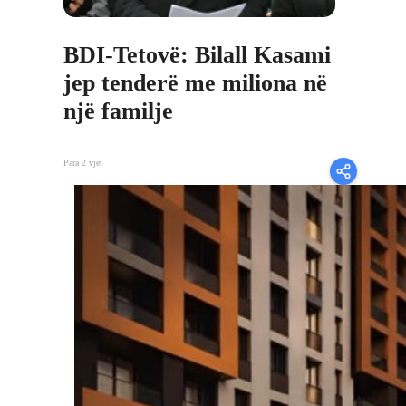
BDI-Tetovë: Bilall Kasami
jep tenderë me miliona në
një familje
Para 2 vjet