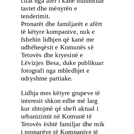
cilat nga afër i kanë hulumtuar
tastet dhe mënyrën e
tenderimit.
Pronarët dhe familjarët e afërt
të këtyre kompanive, nuk e
fshehin lidhjen që kanë me
udhëheqësit e Komunës së
Tetovës dhe kryesinë e
Lëvizjes Besa, duke publikuar
fotografi nga mbledhjet e
ndryshme partiake.
Lidhja mes këtyre grupeve të
interesit shkon edhe më larg
kur shtojmë që shefi aktual i
urbanizimit në Komunë të
Tetovës është familjar dhe mik
i pronarëve të Kompanive të