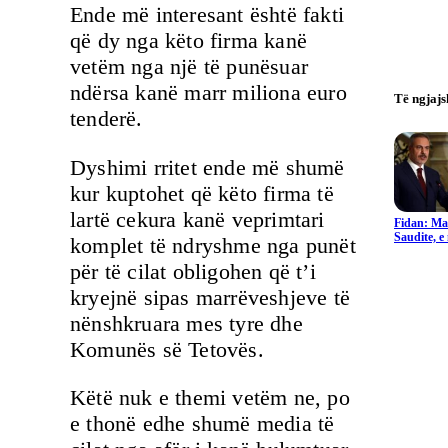
Ende më interesant është fakti
që dy nga këto firma kanë
vetëm nga një të punësuar
ndërsa kanë marr miliona euro
Të ngjaj
tenderë.
Dyshimi rritet ende më shumë
kur kuptohet që këto firma të
lartë cekura kanë veprimtari
Fidan: Ma
Saudite, 
komplet të ndryshme nga punët
për të cilat obligohen që t’i
kryejnë sipas marrëveshjeve të
nënshkruara mes tyre dhe
Komunës së Tetovës.
Këtë nuk e themi vetëm ne, po
e thonë edhe shumë media të