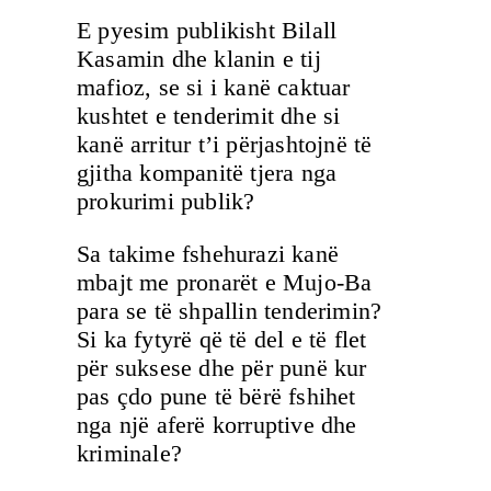
E pyesim publikisht Bilall
Kasamin dhe klanin e tij
mafioz, se si i kanë caktuar
kushtet e tenderimit dhe si
kanë arritur t’i përjashtojnë të
gjitha kompanitë tjera nga
prokurimi publik?
Sa takime fshehurazi kanë
mbajt me pronarët e Mujo-Ba
para se të shpallin tenderimin?
Si ka fytyrë që të del e të flet
për suksese dhe për punë kur
pas çdo pune të bërë fshihet
nga një aferë korruptive dhe
kriminale?