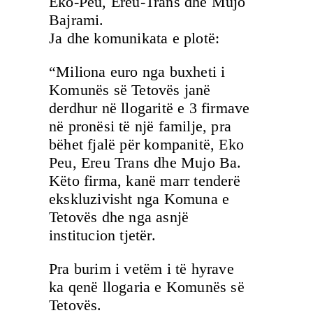
Eko-Peu, Ereu-Trans dhe Mujo
Bajrami.
Ja dhe komunikata e plotë:
“Miliona euro nga buxheti i
Komunës së Tetovës janë
derdhur në llogaritë e 3 firmave
në pronësi të një familje, pra
bëhet fjalë për kompanitë, Eko
Peu, Ereu Trans dhe Mujo Ba.
Këto firma, kanë marr tenderë
ekskluzivisht nga Komuna e
Tetovës dhe nga asnjë
institucion tjetër.
Pra burim i vetëm i të hyrave
ka qenë llogaria e Komunës së
Tetovës.