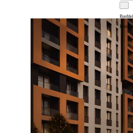
Bashkë
Festa e