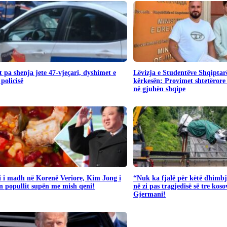
 pa shenja jete 47-vjeçari, dyshimet e
Lëvizja e Studentëve Shqiptar
 policisë
kërkesën: Provimet shtetërore 
në gjuhën shqipe
i i madh në Korenë Veriore, Kim Jong i
“Nuk ka fjalë për këtë dhimbj
n popullit supën me mish qeni!
në zi pas tragjedisë së tre kos
Gjermani!