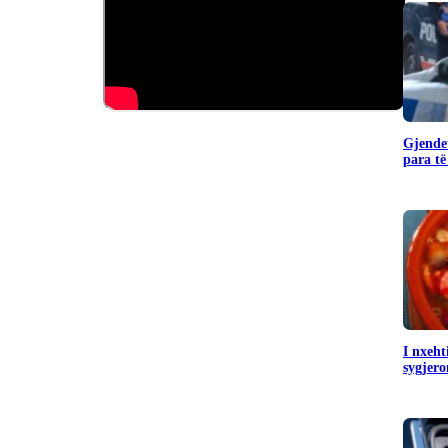
Gjendet
para të
I nxeht
sygjero