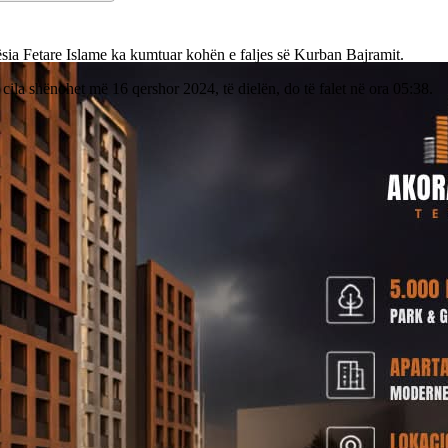
sia Fetare Islame ka kumtuar kohën e faljes së Kurban Bajramit.
 cila shënohet më 16 qershor 2024, të dielën, do të falet në ora 05:38.