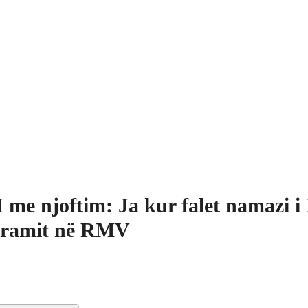
 me njoftim: Ja kur falet namazi 
jramit në RMV