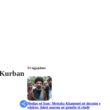
Të ngjajshme
i Kurban
Mediat në Iran: Mojtaba Khamenei në shtratin e
vdekjes, lideri suprem në gjendje të rëndë