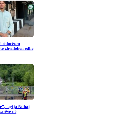
ë ridorëzon
të zhvillohen edhe
e”, lagjja Nuhaj
ovarëve në