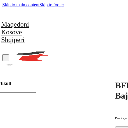
Skip to main content
Skip to footer
Maqedoni
Kosove
Shqiperi
Trendy
BFI
tikull
Ba
Para 2 vjet