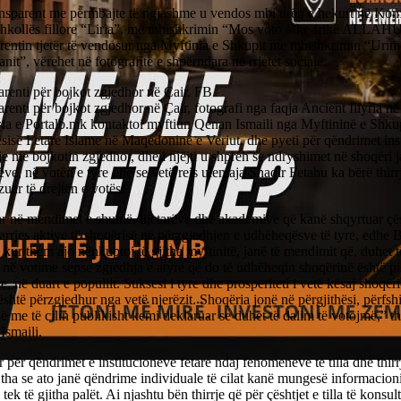
ansparent me përmbajte të ngjashme u vendos mbi urën e hekurt në Kom
shkollës fillore “Liria”, me mbishkrimin “Mos voto – ke frikë ALLAH
rentin tjetër të vendosur nga Myftinia e Shkupit me mbishkrimin “Urime
it”, vërehet në fotografitë e shpërndara në rrjetet sociale.
renti për bojkot zgjedhor në Çair, FB
renti për bojkot zgjedhor në Çair, fotografi nga faqja Ancient Illyria 
ia e Portalb.mk kontaktoi myftiun Qenan Ismaili nga Myftininë e Shkup
isë Fetare Islame në Maqedoninë e Veriut, dhe pyeti për qëndrimet inst
je me bojkotin zgjedhor, dhe i njëjti u shpreh se ndryshimet në shoqëri j
ëve, në votën e tyre dhe se vetë reis ulemaja Shaqir Fetahu ka bërë thirrj
zuar të drejtën e votës.
r në mendimet e shumë dijetarëve dhe akademive që kanë shqyrtuar çës
rrjes aktive të shoqërisë në përzgjedhjen e udhëheqësve të tyre, edhe B
 kur them ajo nënkuptoj të gjitha myftinitë, janë të mendimit që, duhet t
në votime sepse zgjedhja e atyre që do të udhëheqin shoqërinë është pik
e, në duart e popullit. Suksesi i tyre dhe prosperiteti i vetë kësaj shoq
është përzgjedhur nga vetë njerëzit. Shoqëria jonë në përgjithësi, përfs
 me të cilin publikisht kemi deklaruar se duhet të dalim të votojmë,” t
Ismaili.
r për qëndrimet e institucioneve fetare ndaj fenomeneve të tilla dhe thirr
 tha se ato janë qëndrime individuale të cilat kanë mungesë informacioni,
 tek të gjitha palët. Ai njashtu bën thirrje që për çështjet e tilla të konsu