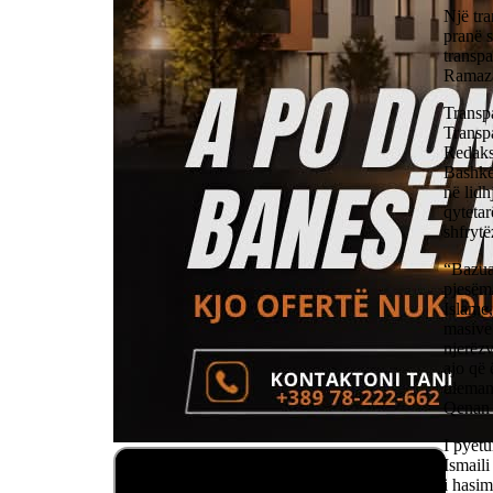
Një tr
pranë 
transpa
Ramazan
Transpa
Transpa
Redaks
Bashkës
në lidh
qytetar
shfrytë
“Bazua
pjesëma
Islame,
masive 
njerëzv
ajo që 
ulemanë
Qenan 
I pyetu
Ismaili
i hasim