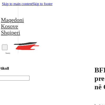
Skip to main content
Skip to footer
Maqedoni
Kosove
Shqiperi
Trendy
BFI
tikull
pre
në 