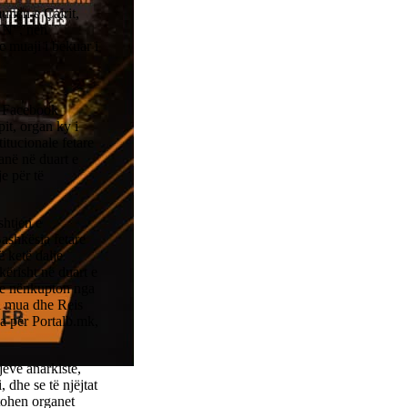
unën e Çairit,
UN”, nën
 muaji i bekuar i
në Facebook
it, organ ky i
itucionale fetare
anë në duart e
e për të
htjen e
ashkësia fetare
ë ketë dalje
ërisht në duart e
ërie nënkupton nga
hi mua dhe Reis
ha për Portalb.mk,
jeve anarkiste,
 dhe se të njëjtat
ltohen organet