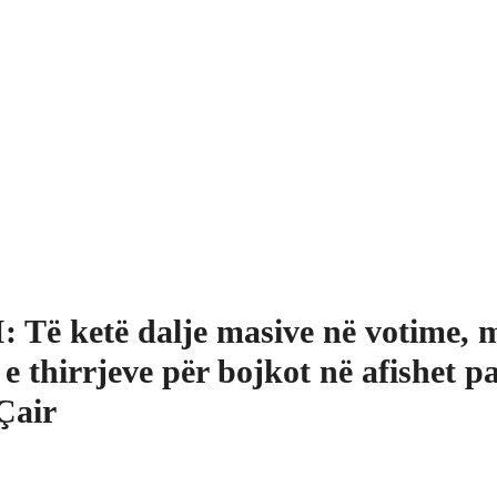
: Të ketë dalje masive në votime, 
 e thirrjeve për bojkot në afishet p
Çair