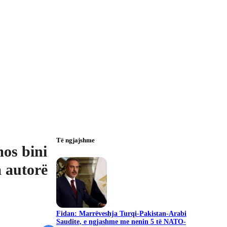
Të ngjajshme
mos bini
a autorë
Fidan: Marrëveshja Turqi-Pakistan-Arabi
Saudite, e ngjashme me nenin 5 të NATO-