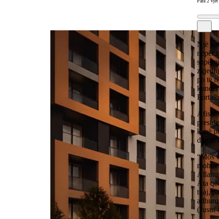
Para 2 vjet
Një nat
nëpër r
shpërnd
zgjedh
po të 
kundër 
Portal
Afishet
presid
kanë pë
dhe të 
“Mos vo
mohues.
Allahut
Ata që 
tuaj, p
adhuron
(Jusuf 