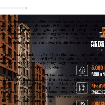
ë para rrethit të parë të zgjedhjeve presidenciale në Republikën e Maqe
rugët dhe kutitë postare të banorëve të Komunës së Çairit të qytetit të S
anë afishe me përmbajtje religjioze pa autor, të cilat për qëllim kishin b
jeve. Transparent me mbishkrim të ngjashëm u shfaq edhe gjatë muajit 
njëjtën komunë. Bashkësia Fetare Islame dhe Myftinija e Shkupit i dem
votimit, si dhe bëjnë thirrje që qytetarët ta shfrytëzojnë të drejtën e vot
b.mk.
 e shpërndara gjithandej rrugëve të Çairit dhe banesat e qytetarëve në vi
enciale e atyre parlamentare në RMV, janë në gjuhën shqipe, me gabime
rmbajtje fetare edhe atë shkëputje nga vargjet e librit të shenjtë të my
njëjtat bëjnë thirrje për bojkot të zgjedhjeve.
to, veprat tua mos i asgjëso ! “E kush nuk gjykon me atë që zbriti All
 (Maide : 44), Pasha Allahun ty të është shpallur edhe atyre para teje 
, veprat tua janë të asgjësuara dhe ti do të jeshë prej atyre të humburve
ju I adhuroni në vend të Allahut, janë vetëm emra, të cilët I keni vënë j
a pasur prej tij asnjë argument. Gjykimi i takon vetëm Allahut ai ka urdh
i vetëm Atë. Kjo nuk është e vetmja fe e vërtetë, por shumica e njerëzv
: 40) ”, thuhet në njërën nga afishet.