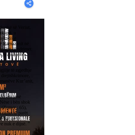
donisë së Veriut,
hkupit, u
ojkotin e
të Ramazanit në
antojnë qëndrimet
ës, transmeton
gjilje të zgjedhje
 drejtshkrimore,
slimanëve Kur’anit,
ahu ata janë
“Nëse i bën shok
” (Zumer : 65),
u duhet të parët
ëruar që të
e nuk e dijnë. ”