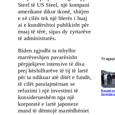
Steel të US Steel, një kompani
amerikane dikur ikonë, shitjen
e së cilës tek një blerës i huaj
ai e kundërshtoi publikisht për
muaj të tërë, sipas dy zyrtarëve
të administratës.
Biden zgjodhi ta mbyllte
marrëveshjen pavarësisht
Të ngjaj
përpjekjeve intensive të disa
prej këshilltarëve të tij të lartë
për ta ndikuar atë ditët e fundit,
të cilët paralajmëruan se
refuzimi i një investimi të
Kasami pr
Investim m
konsiderueshëm nga një
korporatë e lartë japoneze
mund të dëmtojë marrëdhëniet