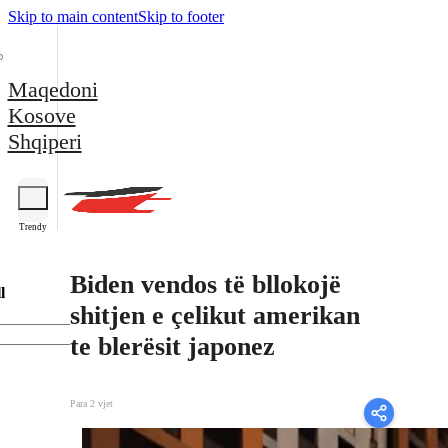
Skip to main content
Skip to footer
Maqedoni
Kosove
Shqiperi
Trendy
Biden vendos të bllokojë
l
shitjen e çelikut amerikan
te blerësit japonez
Para 2 vjet