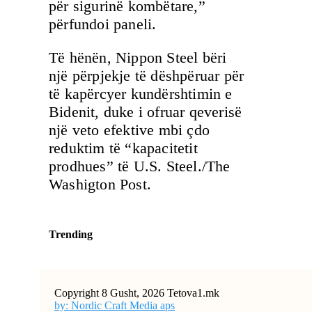
për sigurinë kombëtare,”
përfundoi paneli.
Të hënën, Nippon Steel bëri
një përpjekje të dëshpëruar për
të kapërcyer kundërshtimin e
Bidenit, duke i ofruar qeverisë
një veto efektive mbi çdo
reduktim të “kapacitetit
prodhues” të U.S. Steel./The
Washigton Post.
Trending
Copyright 8 Gusht, 2026 Tetova1.mk
by: Nordic Craft Media aps