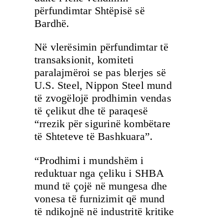
përfundimtar Shtëpisë së
Bardhë.
Në vlerësimin përfundimtar të
transaksionit, komiteti
paralajmëroi se pas blerjes së
U.S. Steel, Nippon Steel mund
të zvogëlojë prodhimin vendas
të çelikut dhe të paraqesë
“rrezik për sigurinë kombëtare
të Shteteve të Bashkuara”.
“Prodhimi i mundshëm i
reduktuar nga çeliku i SHBA
mund të çojë në mungesa dhe
vonesa të furnizimit që mund
të ndikojnë në industritë kritike