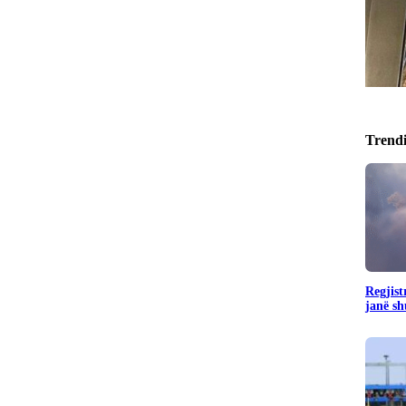
Trend
Regjist
janë sh