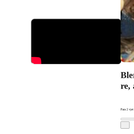
Ble
re,
Para 2 vjet