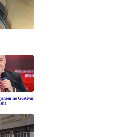
pijshëm në Gostivar
usht