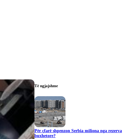
Të ngjajshme
Për çfarë shpenzon Serbia miliona nga rezerva
buxhetore?