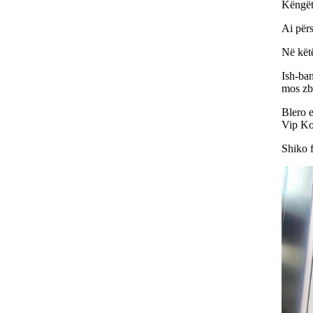
Këngëta
Ai përs
Në këtë
Ish-ban
mos zbu
Blero e
Vip Kos
Shiko 