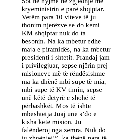
Sot në hyjmë në zgjedhje me
kryeministrin e parë shqiptar.
Vetëm para 10 viteve të ju
thonim njerëzve se do kemi
KM shqiptar nuk do ta
besonin. Na ka mbetur edhe
maja e piramidës, na ka mbetur
presidenti i shtetit. Prandaj jam
i privilegjuar, sepse njërin prej
misioneve më të rëndësishme
ma ka dhënë mbi supe të mia,
mbi supe të KV timin, sepse
unë këtë detyrë e shohë të
përbashkët. Mos të ishte
mbështetja Juaj unë s’do e
kisha këtë mision. Ju
falënderoj nga zemra. Nuk do
ju zhgënjej!”, ka thënë para të