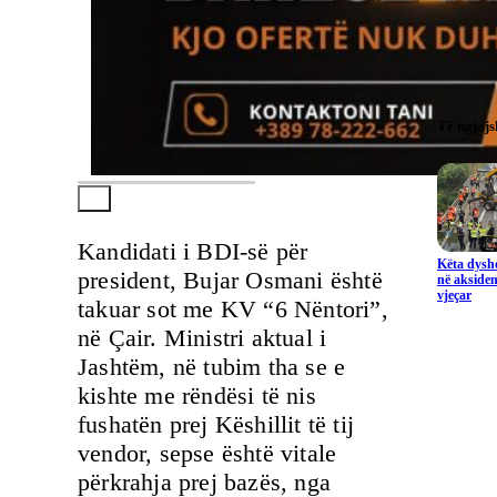
Të ngjaj
Kandidati i BDI-së për
Këta dysho
president, Bujar Osmani është
në aksiden
vjeçar
takuar sot me KV “6 Nëntori”,
në Çair. Ministri aktual i
Jashtëm, në tubim tha se e
kishte me rëndësi të nis
fushatën prej Këshillit të tij
vendor, sepse është vitale
përkrahja prej bazës, nga