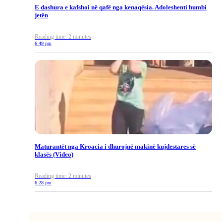
E dashura e kafshoi në qafë nga kenaqësia. Adoleshenti humbi
jetën
Reading time: 2 minutes
6:49 pm
Maturantët nga Kroacia i dhurojnë makinë kujdestares së
klasës (Video)
Reading time: 2 minutes
6:28 pm