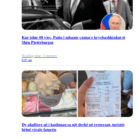
Kur ishte 40 vjeç, Putin i mbante çantat e kryebashkiakut të
Shën Pjetërburgut
Reading time: 3 minutes
8:07 am
Dy akullore që i kushtuan sa një drekë në restorant, turistët
bëjnë virale faturën