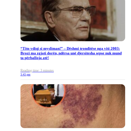
“Tito vdiqi si mysliman!” – Dëshmi tronditëse nga viti 2003:
Brozi ma zgjati dorën, ndërsa unë djersitesha sepse nuk mund
ta përballoja atë!
Reading time: 3 minutes
3:43 pm