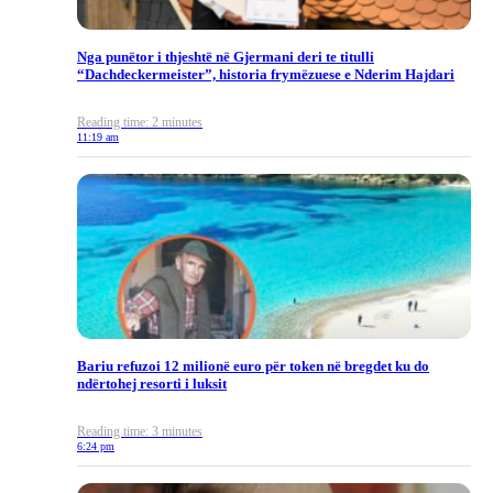
Nga punëtor i thjeshtë në Gjermani deri te titulli
“Dachdeckermeister”, historia frymëzuese e Nderim Hajdari
Reading time: 2 minutes
11:19 am
Bariu refuzoi 12 milionë euro për token në bregdet ku do
ndërtohej resorti i luksit
Reading time: 3 minutes
6:24 pm