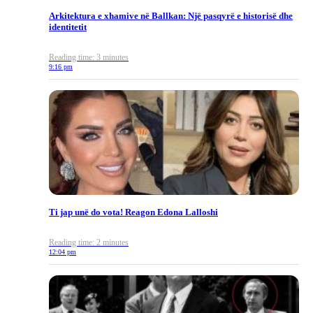
Arkitektura e xhamive në Ballkan: Një pasqyrë e historisë dhe
identitetit
Reading time: 3 minutes
9:16 pm
Ti jap unë do vota! Reagon Edona Lalloshi
Reading time: 2 minutes
12:04 pm