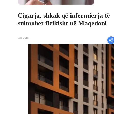
Cigarja, shkak që infermierja të
sulmohet fizikisht në Maqedoni
Para 2 vjet