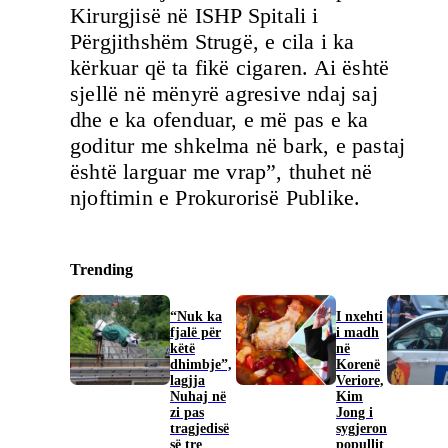
Kirurgjisë në ISHP Spitali i
Përgjithshëm Strugë, e cila i ka
kërkuar që ta fikë cigaren. Ai është
sjellë në mënyrë agresive ndaj saj
dhe e ka ofenduar, e më pas e ka
goditur me shkelma në bark, e pastaj
është larguar me vrap”, thuhet në
njoftimin e Prokurorisë Publike.
Trending
“Nuk ka
I nxehti
fjalë për
i madh
këtë
në
dhimbje”,
Korenë
lagjja
Veriore,
Nuhaj në
Kim
zi pas
Jong i
tragjedisë
sygjeron
së tre
popullit