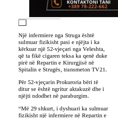
Një infermiere nga Struga është
sulmuar fizikisht pasi e njëjta i ka
kërkuar një 52-vjeçari nga Veleshta,
që ta fikë cigaren teksa ka qenë duke
pirë në Repartin e Kirurgjisë në
Spitalin e Strugës, transmeton TV21.
Për 52-vjeçarin Prokuroria bëri të
ditur se është ngritur aktakuzë dhe i
njëjti ndodhet në paraburgim.
“Më 29 shkurt, i dyshuari ka sulmuar
fizikisht një infermiere në Repartin e