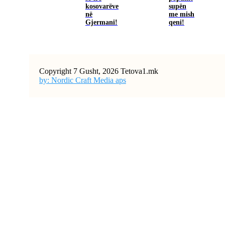
kosovarëve
supën
në
me mish
Gjermani!
qeni!
Copyright 7 Gusht, 2026 Tetova1.mk
by: Nordic Craft Media aps