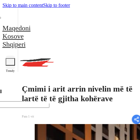
Skip to main content
Skip to footer
Maqedoni
Kosove
Shqiperi
Trendy
Çmimi i arit arrin nivelin më të
l
lartë të të gjitha kohërave
Para 1 vit