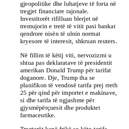
gjeopolitike dhe luhatjeve të forta në
tregjet financiare rajonale.
Investitorët rifilluan blerjet në
tremujorin e tretë të vitit pasi bankat
qendrore nisën të ulnin normat
kryesore të interesit, shkruan reuters.
Në fillim të këtij viti, nervozizmi u
shtua pas deklaratave të presidentit
amerikan Donald Trump për tarifat
doganore. Dje, Trump tha se
planifikon të vendosë tarifa prej rreth
25 për qind për importet e makinave,
si dhe tarifa të ngjashme për
gjysmëpërçuesit dhe produktet
farmaceutike.
Tregtarët kanë frikë se këto tarifa