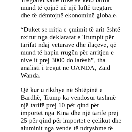
mund të çojnë në një luftë tregtare
dhe të dëmtojnë ekonominë globale.
“Duket se rritja e çmimit të arit është
nxitur nga deklaratat e Trumpit për
tarifat ndaj veturave dhe ilaçeve, që
mund të hapin rrugën për arritjen e
nivelit prej 3000 dollarësh”, tha
analisti i tregut në OANDA, Zaid
Wanda.
Që kur u rikthye në Shtëpinë e
Bardhë, Trump ka vendosur tashmë
një tarifë prej 10 për qind për
importet nga Kina dhe një tarifë prej
25 për qind për importet e çelikut dhe
aluminit nga vende të ndryshme të