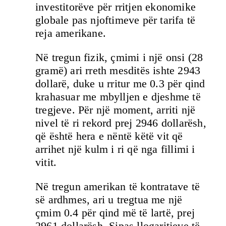
investitorëve për rritjen ekonomike
globale pas njoftimeve për tarifa të
reja amerikane.
Në tregun fizik, çmimi i një onsi (28
gramë) ari rreth mesditës ishte 2943
dollarë, duke u rritur me 0.3 për qind
krahasuar me mbylljen e djeshme të
tregjeve. Për një moment, arriti një
nivel të ri rekord prej 2946 dollarësh,
që është hera e nëntë këtë vit që
arrihet një kulm i ri që nga fillimi i
vitit.
Në tregun amerikan të kontratave të
së ardhmes, ari u tregtua me një
çmim 0.4 për qind më të lartë, prej
2961 dollarësh. Sipas llogaritjeve të