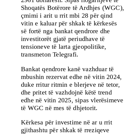
Shoqatës Botërore të Ardhjes (WGC),
çmimi i arit u rrit mbi 28 për qind
vitin e kaluar për shkak të kërkesës
së fortë nga bankat qendrore dhe
investitorët gjatë periudhave të
tensioneve të larta gjeopolitike,
transmeton Telegrafi.
Bankat qendrore kanë vazhduar të
mbushin rezervat edhe në vitin 2024,
duke rritur ritmin e blerjeve në tetor,
dhe pritet të vazhdojnë këtë trend
edhe në vitin 2025, sipas vlerësimeve
të WGC në mes të dhjetorit.
Kërkesa për investime në ar u rrit
gjithashtu për shkak të rreziqeve