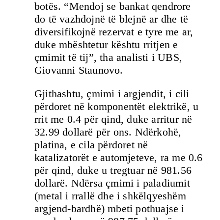
botës. “Mendoj se bankat qendrore
do të vazhdojnë të blejnë ar dhe të
diversifikojnë rezervat e tyre me ar,
duke mbështetur kështu rritjen e
çmimit të tij”, tha analisti i UBS,
Giovanni Staunovo.
Gjithashtu, çmimi i argjendit, i cili
përdoret në komponentët elektrikë, u
rrit me 0.4 për qind, duke arritur në
32.99 dollarë për ons. Ndërkohë,
platina, e cila përdoret në
katalizatorët e automjeteve, ra me 0.6
për qind, duke u tregtuar në 981.56
dollarë. Ndërsa çmimi i paladiumit
(metal i rrallë dhe i shkëlqyeshëm
argjend-bardhë) mbeti pothuajse i