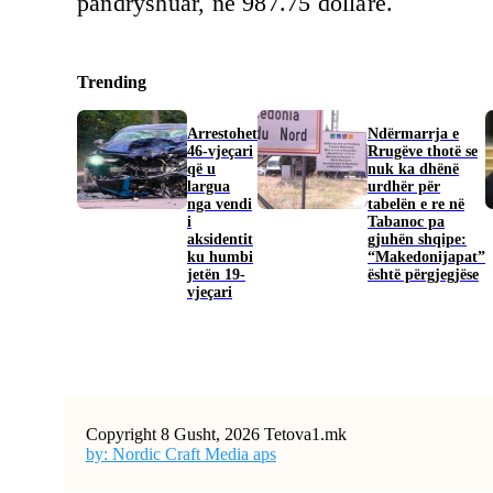
pandryshuar, në 987.75 dollarë.
Trending
Arrestohet
Ndërmarrja e
46-vjeçari
Rrugëve thotë se
që u
nuk ka dhënë
largua
urdhër për
nga vendi
tabelën e re në
i
Tabanoc pa
aksidentit
gjuhën shqipe:
ku humbi
“Makedonijapat”
jetën 19-
është përgjegjëse
vjeçari
Copyright 8 Gusht, 2026 Tetova1.mk
by: Nordic Craft Media aps