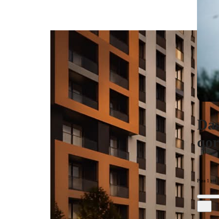
Das
qor
Para 1 vit