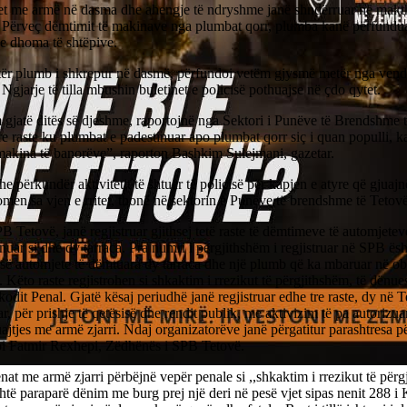
et me armë në dasma dhe ahengje të ndryshme janë shndërruar në makth
. Përveç dëmtimit të makinave nga plumbat qorr, plumba kanë përfundu
 e dhoma të shtëpive.
etër plumb i shkrepur në dasmë, përfundoi vetëm gjysmë metër nga vendi
 Ngjarje të tilla mbushin buletinet e policisë pothuajse në çdo qytet.
gjatë ditës së djeshme, raportojnë nga Sektori i Punëve të Brendshme t
re raste ku plumbat e padestinuar apo plumbat qorr siç i quan populli, 
makina të banorëve”, raporton Bashkim Sulejmani, gazetar.
he përkundër aktivitetit të shtuar të policisë për kapjen e atyre që gjua
men sa vjen e rritet, thonë në sektorin e Punëve të brendshme të Tetovë
 Tetovë, janë regjistruar gjithsej tetë raste të dëmtimeve të automjete
nuar si dhe dy tarraca. Pra numri i përgjithshëm i regjistruar në SPB ësht
esë automjete të dëmtuara dy tarraca dhe një plumb që ka mbaruar në ob
. Këto raste regjistrohen si shkaktim i rrezikut të përgjithshëm, të dënu
kodit Penal. Gjatë kësaj periudhë janë regjistruar edhe tre raste, dy në 
r, për prishje të qetësisë dhe rendit publik, me aktivizim të pa autorizua
ajtjes me armë zjarri. Ndaj organizatorëve janë përgatitur parashtresa p
oi Fatmir Rexhepi, Zëdhënës i SPB Tetovë.
nat me armë zjarri përbëjnë vepër penale si ,,shkaktim i rrezikut të përg
shtë paraparë dënim me burg prej një deri në pesë vjet sipas nenit 288 i 