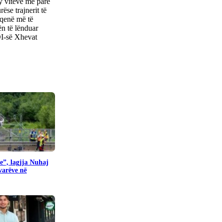
dy viteve më parë
ëse trajnerit të
 qenë më të
ën të lënduar
BDI-së Xhevat
e”, lagjja Nuhaj
ovarëve në