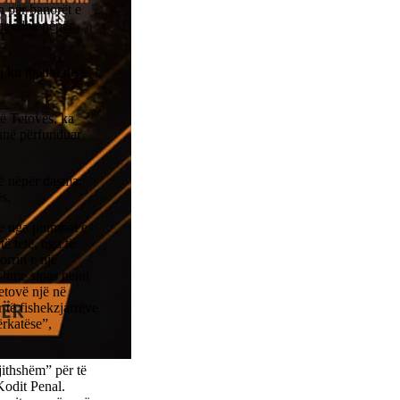
 për banorët e
ar edhe nëpër
 ku luanin disa
ë Tetovës, ka
kanë përfunduar
jnë nëpër dasma,
s.
ve nga plumbat e
ë tetë, nga të
orrin e një
eshme sipas nenit
Tetovë një në
r të fishekzjarrëve
ërkatëse”,
jithshëm” për të
Kodit Penal.