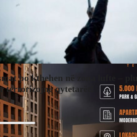
mat po kthehen në zona lufte – p
r terrorizojnë qytetarët!