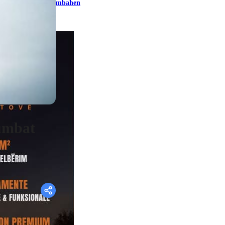
mbahen
lumbat