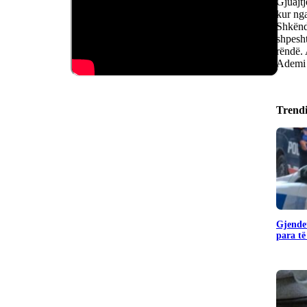
Gjuajtj
kur nga
Shkëndi
shpesht
rëndë. 
Ademi n
Trend
Gjendet
para të