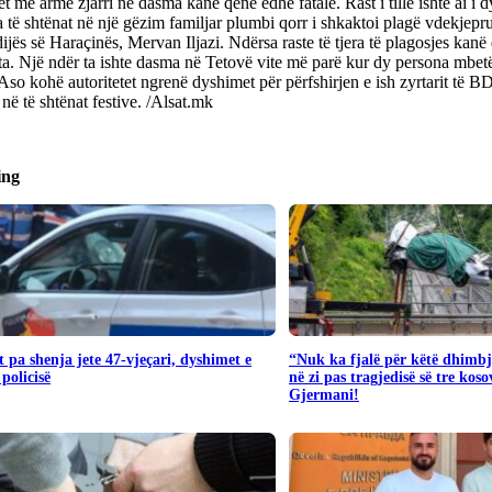
et me armë zjarri në dasma kanë qenë edhe fatale. Rast i tillë ishte ai i 
 të shtënat në një gëzim familjar plumbi qorr i shkaktoi plagë vdekjeprur
jës së Haraçinës, Mervan Iljazi. Ndërsa raste të tjera të plagosjes kanë
a. Një ndër ta ishte dasma në Tetovë vite më parë kur dy persona mbet
Aso kohë autoritetet ngrenë dyshimet për përfshirjen e ish zyrtarit të 
ë të shtënat festive. /Alsat.mk
ing
 pa shenja jete 47-vjeçari, dyshimet e
“Nuk ka fjalë për këtë dhimbj
 policisë
në zi pas tragjedisë së tre kos
Gjermani!