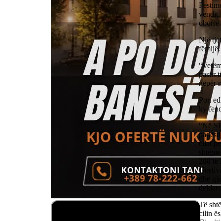
Festim
vendit
oborre
Një tj
fëmijë.
“Vetëm 
pasur t
nëpër 
Por, ed
ky feno
“Në SPB
padesti
cilat p
shtëpie
288 të 
Gostiva
dhe gju
deklar
Të shtë
cilin ë