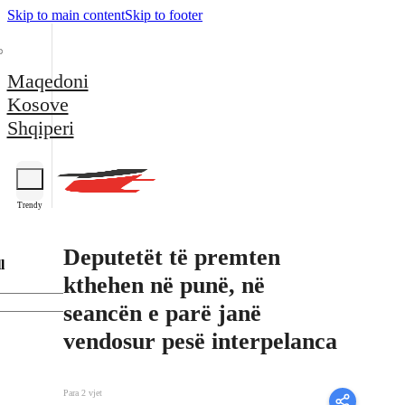
Skip to main content
Skip to footer
Maqedoni
Kosove
Shqiperi
Trendy
Deputetët të premten
l
kthehen në punë, në
seancën e parë janë
vendosur pesë interpelanca
Para 2 vjet