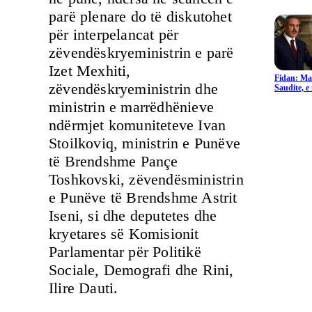
parë plenare do të diskutohet
për interpelancat për
zëvendëskryeministrin e parë
Izet Mexhiti,
Fidan: Ma
zëvendëskryeministrin dhe
Saudite, 
ministrin e marrëdhënieve
ndërmjet komuniteteve Ivan
Stoilkoviq, ministrin e Punëve
të Brendshme Pançe
Toshkovski, zëvendësministrin
e Punëve të Brendshme Astrit
Iseni, si dhe deputetes dhe
kryetares së Komisionit
Parlamentar për Politikë
Sociale, Demografi dhe Rini,
Ilire Dauti.