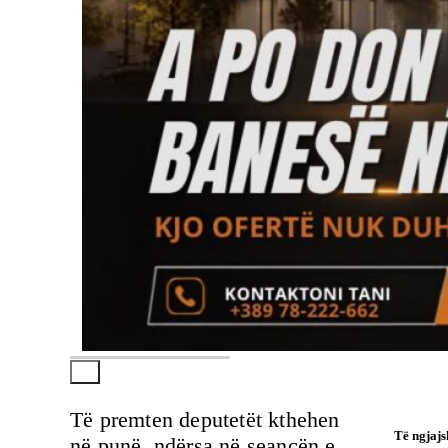
Të premten deputetët kthehen
Të ngjaj
në punë, ndërsa në seancën e