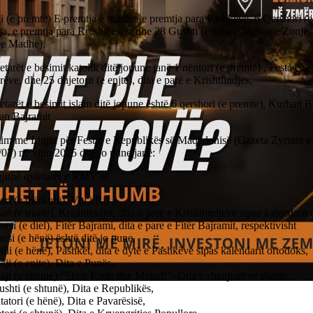
li (e premte) E premtja e madhe, e premtja para Pashkëve, 6 Qershori (e
a, e premtja para Rrëshajës, si dhe 28 Gushti (e enjte), Ngjitja e Zonj
 e Madhe).
etarët e besimit katolik ditë jopune janë 1 nëntori (e premte) , Festa e të 
rëve, dhe 25 dhjetorit (e enjte), dita e parë e Krishtlindjes,
etarët e besimit islam ditë jopune është 6 qershori (e premte), Kurban B
an Bajramit
tim me Ligjin për Festat e Republikës së Maqedonisë (Gazeta Zyrtare e
07) në vitin 2025 ditë jo pune janë:
gjithë qytetarët e RMV-së
ari (e mërkurë), Viti i Ri,
ari (e martë), Krishtlindjet, dita e parë e Krishtlindjeve sipas kalendarit
rsi (e diel), Fitër Bajrami, dita e pare e Fitër Bajramit, respektivisht
rsi (e hënë) është ditë jo pune,
illi (e hënë), Pashkët, dita e dytë e Pashkëve sipas kalendarit ortodoks,
ji (e enjte), Dita e Punës,
ji (e shtunë) “Shën Kirili dhe Metodi”- Dita e shenjtorëve sllavë,
shti (e shtunë), Dita e Republikës,
tatori (e hënë), Dita e Pavarësisë,