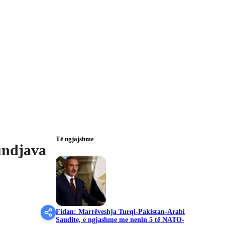
Të ngjajshme
fundjava
Fidan: Marrëveshja Turqi-Pakistan-Arabi
Saudite, e ngjashme me nenin 5 të NATO-