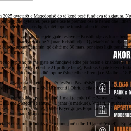
n 2025 qytetarët e Maqedonisë do të kenë pesë fundjava të zgjatura. Nga
për të gjithë qytetarët, pesë janë ose të premten ose të hënën dhe lidhe
ë të dielën dhe sipas ligjit, ditët jopune transferohen të hënën.
a e parë e zgjatur do të jetë gjatë festave të Krishtlindjeve, kur e hëna
pune – 6 janar Buzmi dhe 7 janar, Krishtlindjet. Qytetarët në fundjavë të
ë edhe Kurban Bajramin, që është më 30 mars, por sipas ligjit transferoh
hënë 31 mars.
ët do të pushojnë më gjatë në fundjavë edhe për festën e krishterë Pashk
për të gjithë qytetarët është 21 prilli (e hënë), Pashkë. Gjatë këtyre fest
rët e besimit ortodoks ditë jopune është edhe e Premtja e Madhe – 18 Pr
ë të zgjatur do të ketë edhe për festën e Pavarësisë – 8 shtator, e cila kë
si dhe për 8 dhjetor – Shën Klimenti i Ohrit, e cila është gjithashtu të h
 pune për të gjithë qytetarët janë 1 maji (e enjte) dhe 24 maji – Dita e s
irili dhe Metodi” (e shtunë), 1 janar (e mërkurë), Viti i ri, 2 gusht (e s
kës, 11 tetori (e shtunë), Dita e Kryengritjes Popullore dhe 23 Tetori (e 
 Revolucionare Maqedonase.
etarët e besimit ortodoks ditë jopune janë edhe 19 janari (e diel) – Epifa
),