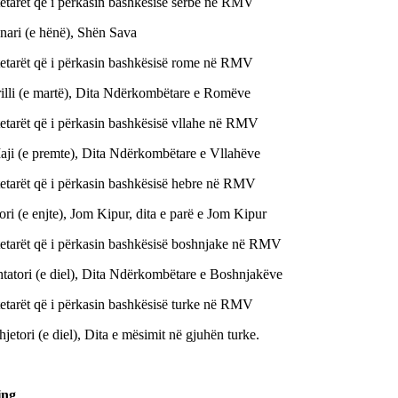
tetarët që i përkasin bashkësisë serbe në RMV
nari (e hënë), Shën Sava
tetarët që i përkasin bashkësisë rome në RMV
rilli (e martë), Dita Ndërkombëtare e Romëve
tetarët që i përkasin bashkësisë vllahe në RMV
aji (e premte), Dita Ndërkombëtare e Vllahëve
tetarët që i përkasin bashkësisë hebre në RMV
ori (e enjte), Jom Kipur, dita e parë e Jom Kipur
tetarët që i përkasin bashkësisë boshnjake në RMV
htatori (e diel), Dita Ndërkombëtare e Boshnjakëve
tetarët që i përkasin bashkësisë turke në RMV
jetori (e diel), Dita e mësimit në gjuhën turke.
ing