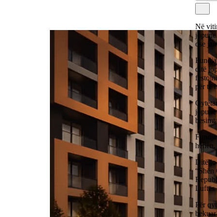
Në viti
jopune 
ose jan
Fundjav
ditë jo
festojn
për të 
Qytetar
jopune 
besimta
Fundjav
hënën, 
Ditë jo
“Shën C
Republi
Luftës
Për qyt
bekuar