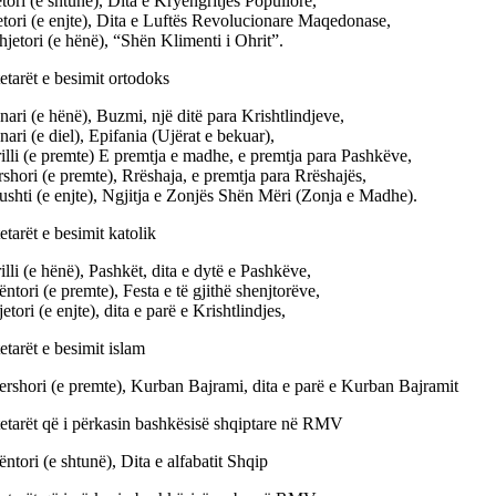
tori (e shtunë), Dita e Kryengritjes Popullore,
tori (e enjte), Dita e Luftës Revolucionare Maqedonase,
jetori (e hënë), “Shën Klimenti i Ohrit”.
etarët e besimit ortodoks
nari (e hënë), Buzmi, një ditë para Krishtlindjeve,
nari (e diel), Epifania (Ujërat e bekuar),
illi (e premte) E premtja e madhe, e premtja para Pashkëve,
shori (e premte), Rrëshaja, e premtja para Rrëshajës,
shti (e enjte), Ngjitja e Zonjës Shën Mëri (Zonja e Madhe).
etarët e besimit katolik
illi (e hënë), Pashkët, dita e dytë e Pashkëve,
ntori (e premte), Festa e të gjithë shenjtorëve,
etori (e enjte), dita e parë e Krishtlindjes,
etarët e besimit islam
ershori (e premte), Kurban Bajrami, dita e parë e Kurban Bajramit
tetarët që i përkasin bashkësisë shqiptare në RMV
ntori (e shtunë), Dita e alfabatit Shqip