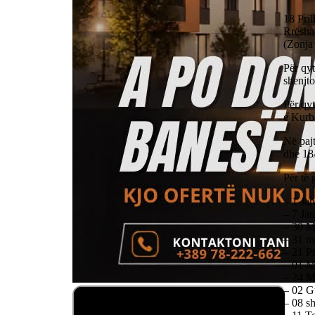
18 Pril
Rrëshaj
(Zonja
Për qyt
shenjto
Për qyt
e Kurb
Në paj
dhe 18/
Për të 
– 1 Jan
– 7 Jan
– 30 Ma
– 31 ma
– 21 Pr
– 01 Ma
– 24 Ma
– 02 Gu
– 08 sh