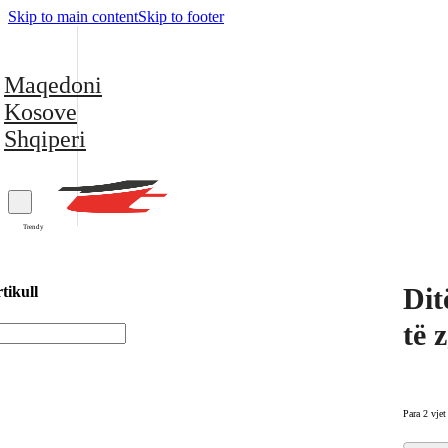
Skip to main content
Skip to footer
Maqedoni
Kosove
Shqiperi
Trendy
Dit
tikull
të 
Para 2 vjet