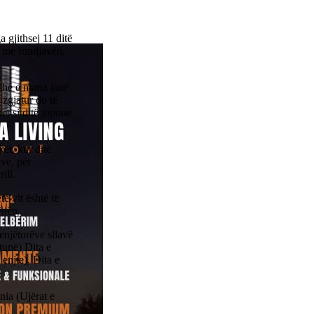
 gjithsej 11 ditë
n me fundjavën,
 dhe e marta janë
 zgjatur do të
et si ditë jopune
ët, kur ditë
ave, për
ill.
të vit është të
ënën.
henjëtorëve sllavë
htunë) Dita e
enjte), Dita e
nia (Ujërat e