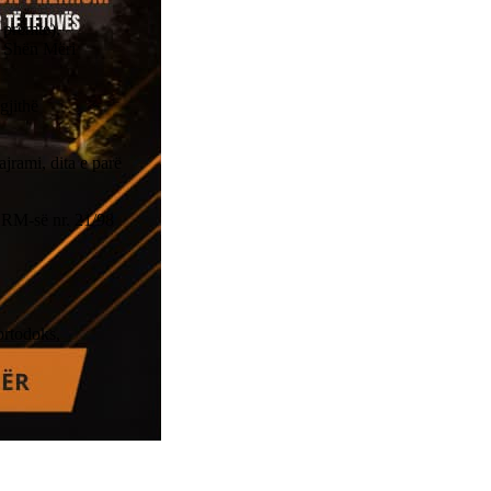
 premte),
ës Shën Mëri
gjithë
ajrami, dita e parë
 RM-së nr. 21/98
 ortodoks,