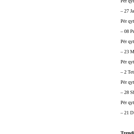
Për qy
– 27 Ja
Për qy
– 08 P
Për qy
– 23 M
Për qy
– 2 Tet
Për qy
– 28 S
Për qy
– 21 Dh
Trend