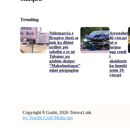
Trending
Ndërmarrja e
Arrestohet
Rrugëve thotë se
46-vjeçari
nuk ka dhënë
që u
urdhër për
largua
tabelën e re në
nga vendi
Tabanoc pa
i
gjuhën shqipe:
aksidentit
“Makedonijapat”
ku humbi
është përgjegjëse
jetën 19-
vjeçari
Copyright 8 Gusht, 2026 Tetova1.mk
by: Nordic Craft Media aps