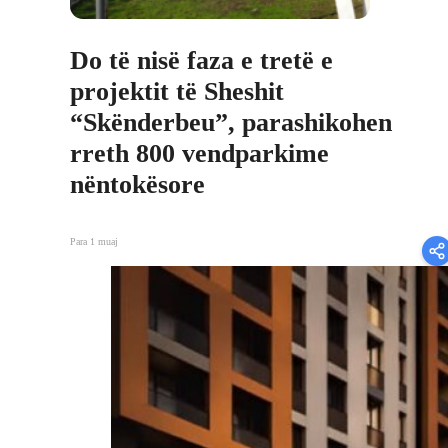
Do të nisë faza e tretë e
projektit të Sheshit
“Skënderbeu”, parashikohen
rreth 800 vendparkime
nëntokësore
Para 1 muaj