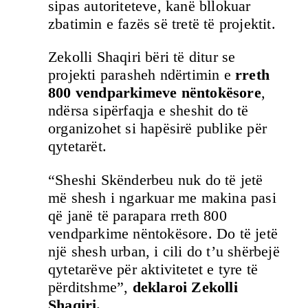
sipas autoriteteve, kanë bllokuar
zbatimin e fazës së tretë të projektit.
Zekolli Shaqiri bëri të ditur se
projekti parasheh ndërtimin e
rreth
800 vendparkimeve nëntokësore
,
ndërsa sipërfaqja e sheshit do të
organizohet si hapësirë publike për
qytetarët.
“Sheshi Skënderbeu nuk do të jetë
më shesh i ngarkuar me makina pasi
që janë të parapara rreth 800
vendparkime nëntokësore. Do të jetë
një shesh urban, i cili do t’u shërbejë
qytetarëve për aktivitetet e tyre të
përditshme”,
deklaroi Zekolli
Shaqiri.