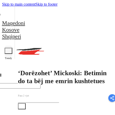
Skip to main content
Skip to footer
Maqedoni
Kosove
Shqiperi
Trendy
‘Dorëzohet’ Mickoski: Betimin
l
do ta bëj me emrin kushtetues
Para 2 vjet