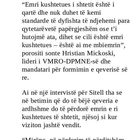
“Emri kushtetues i shtetit është i
qartë dhe nuk duhet të kemi
standarde të dyfishta të ndjehemi para
qytetarëvetë papërgjeshëm ose t’i
hutojmë ata, dihet se cili është emri
kushtetues – është ai me mbiemrin”,
porositi sonte Hristian Mickoski,
lideri i VMRO-DPMNE-së dhe
mandatari për formimin e qeverisë së
re.
Ai në një intervistë për Sitell tha se
në betimin që do të bëjë qeveria e
ardhshme do të përdorë emrin e ri
kushtetues të shtetit, njësoj si kur
viziton jashtë vendit.
“Mirëpo, në përdorim të përditshëm