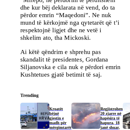
dhe kur bëj deklarata në vend, do ta
përdor emrin “Maqedoni”. Ne nuk
mund të kërkojmë nga qytetarët që t’i
respektojnë ligjet dhe ne vetë i
shkelim ato, tha Mickoski.
Ai këtë qëndrim e shprehu pas
skandalit të presidentes, Gordana
Siljanovska e cila nuk e përdori emrin
Kushtetues gjatë betimit të saj.
Trending
Kroatët
Regjistrohen
bëjnë
20 zjarre në
gjestin e
hapësira të
madh për
hapura, 18
mërgimtarët
janë shuar,