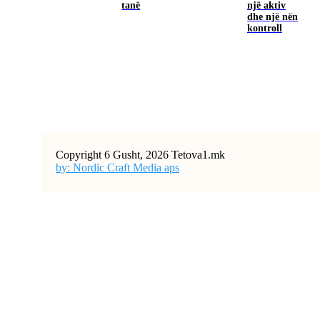
tanë
një aktiv
dhe një nën
kontroll
Copyright 6 Gusht, 2026 Tetova1.mk
by: Nordic Craft Media aps