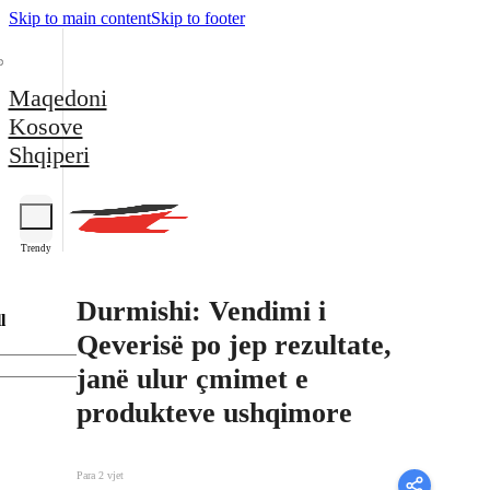
Skip to main content
Skip to footer
Maqedoni
Kosove
Shqiperi
Trendy
Durmishi: Vendimi i
l
Qeverisë po jep rezultate,
janë ulur çmimet e
produkteve ushqimore
Para 2 vjet