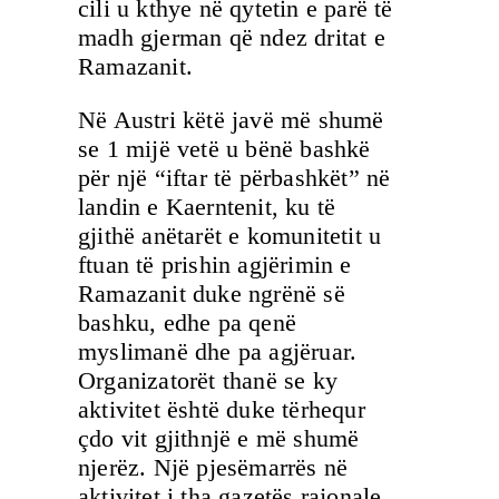
cili u kthye në qytetin e parë të
madh gjerman që ndez dritat e
Ramazanit.
Në Austri këtë javë më shumë
se 1 mijë vetë u bënë bashkë
për një “iftar të përbashkët” në
landin e Kaerntenit, ku të
gjithë anëtarët e komunitetit u
ftuan të prishin agjërimin e
Ramazanit duke ngrënë së
bashku, edhe pa qenë
myslimanë dhe pa agjëruar.
Organizatorët thanë se ky
aktivitet është duke tërhequr
çdo vit gjithnjë e më shumë
njerëz. Një pjesëmarrës në
aktivitet i tha gazetës rajonale