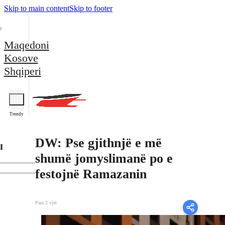
Skip to main content
Skip to footer
Maqedoni
Kosove
Shqiperi
Trendy
DW: Pse gjithnjë e më
l
shumë jomyslimanë po e
festojnë Ramazanin
Para 2 vjet