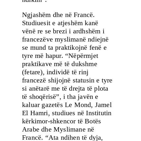
Ngjashëm dhe në Francë.
Studiuesit e atjeshëm kanë
vënë re se brezi i ardhshëm i
francezëve myslimanë ndiejnë
se mund ta praktikojnë fenë e
tyre më hapur. “Nëpërmjet
praktikave më të dukshme
(fetare), individë të rinj
francezë shijojnë statusin e tyre
si anëtarë me të drejta të plota
të shoqërisë”, i tha javën e
kaluar gazetës Le Mond, Jamel
El Hamri, studiues në Institutin
kërkimor-shkencor të Botës
Arabe dhe Myslimane në
Francë. “Ata ndihen të dyja,