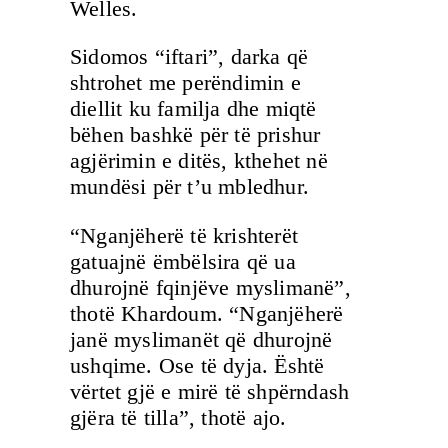
Welles.
Sidomos “iftari”, darka që
shtrohet me perëndimin e
diellit ku familja dhe miqtë
bëhen bashkë për të prishur
agjërimin e ditës, kthehet në
mundësi për t’u mbledhur.
“Nganjëherë të krishterët
gatuajnë ëmbëlsira që ua
dhurojnë fqinjëve myslimanë”,
thotë Khardoum. “Nganjëherë
janë myslimanët që dhurojnë
ushqime. Ose të dyja. Është
vërtet gjë e mirë të shpërndash
gjëra të tilla”, thotë ajo.