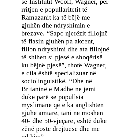
së Institutit Woolf, Wagner, për
rritjen e popullaritetit të
Ramazanit ka të bëjë me
gjuhën dhe ndryshimin e
brezave. “Sapo njerëzit fillojnë
të flasin gjuhën pa akcent,
fillon ndryshimi dhe ata fillojnë
të shihen si pjesë e shoqërisë
ku bëjnë pjesë”, thotë Wagner,
e cila është specializuar në
sociolinguistikë. “Dhe në
Britaninë e Madhe ne jemi
duke parë se popullsia
myslimane që e ka anglishten
gjuhë amtare, tani në moshën
40- dhe 50-vjeçare, është duke
zënë poste drejtuese dhe me
ndikim”.