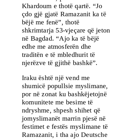
Khardoum e thotë qartë. “Jo
çdo gjë gjatë Ramazanit ka të
bëjë me fenë”, thotë
shkrimtarja 53-vjeçare që jeton
në Bagdad. “Ajo ka të bëjë
edhe me atmosferën dhe
traditën e të mbledhurit të
njerëzve të gjithë bashkë”.
Iraku është një vend me
shumicë popullsie myslimane,
por në zonat ku bashkëjetojnë
komunitete me besime të
ndryshme, shpesh shihet që
jomyslimanët marrin pjesë në
festimet e festës myslimane të
Ramazanit, i tha ajo Deutsche