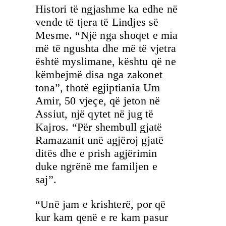
Histori të ngjashme ka edhe në
vende të tjera të Lindjes së
Mesme. “Një nga shoqet e mia
më të ngushta dhe më të vjetra
është myslimane, kështu që ne
këmbejmë disa nga zakonet
tona”, thotë egjiptiania Um
Amir, 50 vjeçe, që jeton në
Assiut, një qytet në jug të
Kajros. “Për shembull gjatë
Ramazanit unë agjëroj gjatë
ditës dhe e prish agjërimin
duke ngrënë me familjen e
saj”.
“Unë jam e krishterë, por që
kur kam qenë e re kam pasur