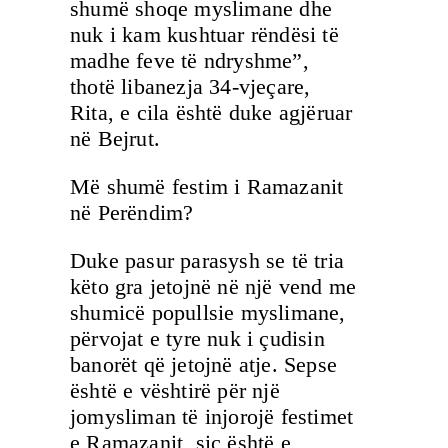
shumë shoqe myslimane dhe
nuk i kam kushtuar rëndësi të
madhe feve të ndryshme”,
thotë libanezja 34-vjeçare,
Rita, e cila është duke agjëruar
në Bejrut.
Më shumë festim i Ramazanit
në Perëndim?
Duke pasur parasysh se të tria
këto gra jetojnë në një vend me
shumicë popullsie myslimane,
përvojat e tyre nuk i çudisin
banorët që jetojnë atje. Sepse
është e vështirë për një
jomysliman të injorojë festimet
e Ramazanit, siç është e