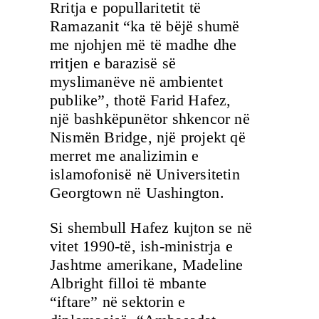
Rritja e popullaritetit të
Ramazanit “ka të bëjë shumë
me njohjen më të madhe dhe
rritjen e barazisë së
myslimanëve në ambientet
publike”, thotë Farid Hafez,
një bashkëpunëtor shkencor në
Nismën Bridge, një projekt që
merret me analizimin e
islamofonisë në Universitetin
Georgtown në Uashington.
Si shembull Hafez kujton se në
vitet 1990-të, ish-ministrja e
Jashtme amerikane, Madeline
Albright filloi të mbante
“iftare” në sektorin e