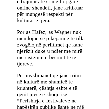
e trajtuar atë si një lloj garë
online shëndeti, janë kritikuar
për mungesë respekti për
kulturat e tjera.
Por as Hafez, as Wagner nuk
mendojnë se pikëpamje të tilla
zvogëlojnë përfitimet që kanë
njerëzit duke u ndier më mirë
me sistemin e besimit të të
tjerëve.
Për myslimanët që janë rritur
në kulturë me shumicë të
krishterë, çështja është e të
qenit pjesë e shoqërisë.
“Përfshirja e festivaleve në
hapësirën publike është në një