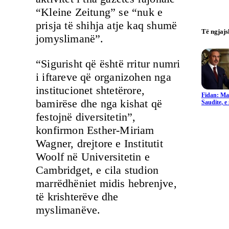
“Kleine Zeitung” se “nuk e
prisja të shihja atje kaq shumë
Të ngjaj
jomyslimanë”.
“Sigurisht që është rritur numri
i iftareve që organizohen nga
institucionet shtetërore,
Fidan: Ma
bamirëse dhe nga kishat që
Saudite, 
festojnë diversitetin”,
konfirmon Esther-Miriam
Wagner, drejtore e Institutit
Woolf në Universitetin e
Cambridget, e cila studion
marrëdhëniet midis hebrenjve,
të krishterëve dhe
myslimanëve.