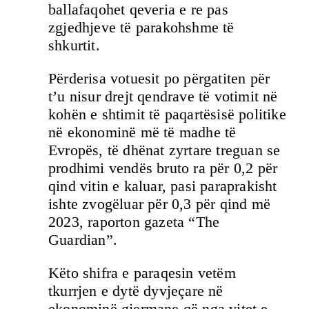
ballafaqohet qeveria e re pas
zgjedhjeve të parakohshme të
shkurtit.
Përderisa votuesit po përgatiten për
t’u nisur drejt qendrave të votimit në
kohën e shtimit të paqartësisë politike
në ekonominë më të madhe të
Evropës, të dhënat zyrtare treguan se
prodhimi vendës bruto ra për 0,2 për
qind vitin e kaluar, pasi paraprakisht
ishte zvogëluar për 0,3 për qind më
2023, raporton gazeta “The
Guardian”.
Këto shifra e paraqesin vetëm
tkurrjen e dytë dyvjeçare në
ekonominë gjermane që nga vitet e