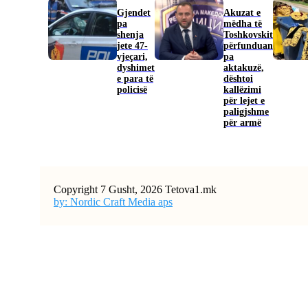
Gjendet
Akuzat e
pa
mëdha të
shenja
Toshkovskit
jete 47-
përfunduan
vjeçari,
pa
dyshimet
aktakuzë,
e para të
dështoi
policisë
kallëzimi
për lejet e
paligjshme
për armë
Copyright 7 Gusht, 2026 Tetova1.mk
by: Nordic Craft Media aps