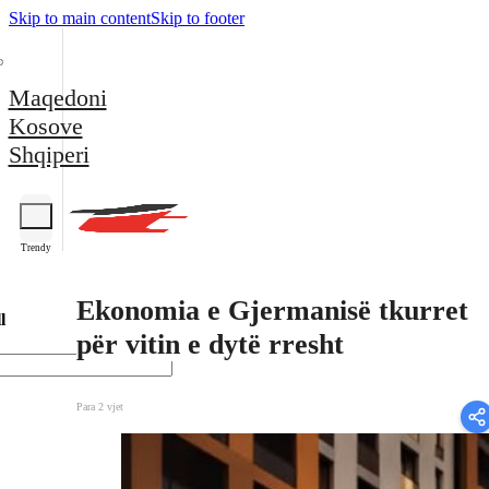
Skip to main content
Skip to footer
Maqedoni
Kosove
Shqiperi
Trendy
Ekonomia e Gjermanisë tkurret
l
për vitin e dytë rresht
Para 2 vjet