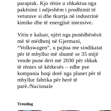
paraprak. Kjo rënie u shkaktua nga
pakësimi i ndjeshëm i prodhimit të
veturave si dhe tkurrja në industrinë
kimike dhe të energjisë intensive.
Vitin e kaluar, njëri nga punëdhënësit
më të mëdhenj në Gjermani,
“Volkswagen”, u pajtua me sindikatat
për të mbyllur më shumë se 35 mijë
vende pune deri më 2030 për shkak
të rënies së kërkesës – edhe pse
kompania hoqi dorë nga planet për të
mbyllur fabrika për herë të
parë./Nacionale
Trending