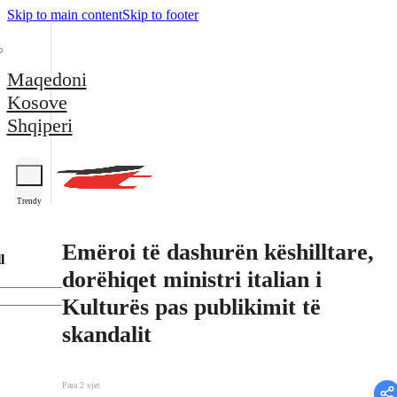
Skip to main content
Skip to footer
Maqedoni
Kosove
Shqiperi
Trendy
Emëroi të dashurën këshilltare,
l
dorëhiqet ministri italian i
Kulturës pas publikimit të
skandalit
Para 2 vjet