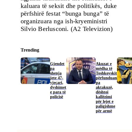
kaluara të seksit dhe politikës, duke
përfshirë festat “bunga bunga” të
organizuara nga ish-kryeministri
Silvio Berlusconi. (A2 Televizion)
Trending
Gjendet
Akuzat e
pa
mëdha të
shenja
Toshkovskit
jete 47-
përfunduan
vjeçari,
pa
dyshimet
aktakuzë,
e para të
dështoi
policisë
kallëzimi
për lejet e
paligjshme
për armë