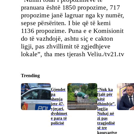
pranuara është 1850 propozime, 717
propozime janë lagruar nga ky numër,
sepse përsëriten. I bie që të kemi
1136 propozime. Puna e e Komisionit
do të vazhdojë, ashtu siç e cakton
ligji, pas zhvillimit të zgjedhjeve
lokale”, tha mes tjerash Veliu./tv21.tv
Trending
Gjendet
“Nuk ka
pa
fjalë për
shenja
këtë
jete 47-
dhimbje”,
vjeçari,
lagjja
dyshimet
Nuhaj në
e para të
zi pas
policisë
tragjedisë
së tre
kosovarëve