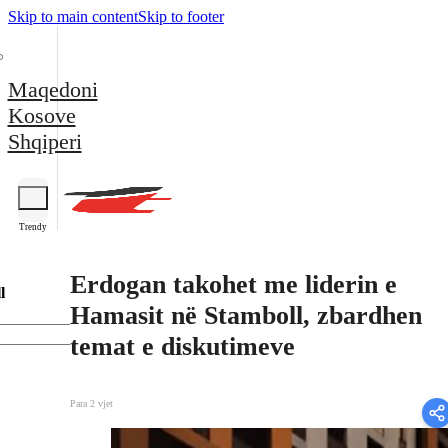
Skip to main content
Skip to footer
Maqedoni
Kosove
Shqiperi
Trendy
Erdogan takohet me liderin e
l
Hamasit në Stamboll, zbardhen
temat e diskutimeve
Para 2 vjet