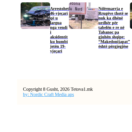
Arrestohet
Ndërmarrja e
46-vjeçari
Rrugëve thotë se
që u
nuk ka dhënë
largua
urdhër për
nga vendi
tabelën e re në
i
Tabanoc pa
aksidentit
gjuhën shqipe:
ku humbi
“Makedonijapat”
jetën 19-
është përgjegjëse
vjeçari
Copyright 8 Gusht, 2026 Tetova1.mk
by: Nordic Craft Media aps