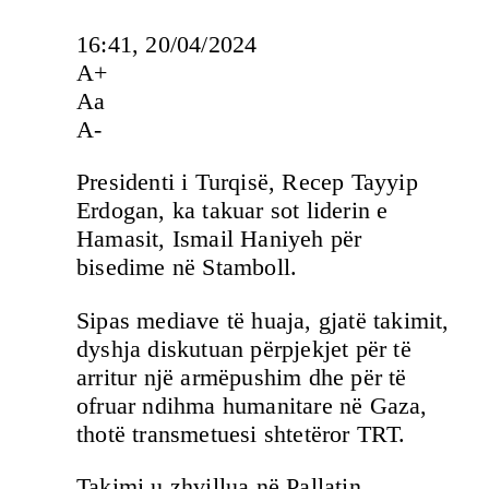
16:41, 20/04/2024
A+
Aa
A-
Presidenti i Turqisë, Recep Tayyip
Erdogan, ka takuar sot liderin e
Hamasit, Ismail Haniyeh për
bisedime në Stamboll.
Sipas mediave të huaja, gjatë takimit,
dyshja diskutuan përpjekjet për të
arritur një armëpushim dhe për të
ofruar ndihma humanitare në Gaza,
thotë transmetuesi shtetëror TRT.
Takimi u zhvillua në Pallatin