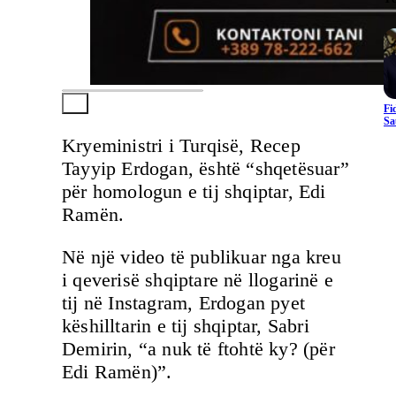
Fi
Sa
Kryeministri i Turqisë, Recep
Tayyip Erdogan, është “shqetësuar”
për homologun e tij shqiptar, Edi
Ramën.
Në një video të publikuar nga kreu
i qeverisë shqiptare në llogarinë e
tij në Instagram, Erdogan pyet
këshilltarin e tij shqiptar, Sabri
Demirin, “a nuk të ftohtë ky? (për
Edi Ramën)”.