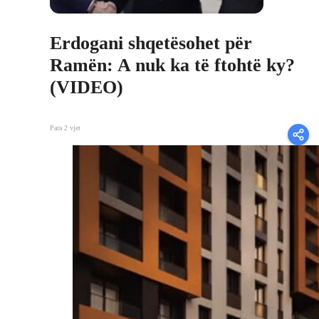
Erdogani shqetësohet për
Ramën: A nuk ka të ftohtë ky?
(VIDEO)
Para 2 vjet