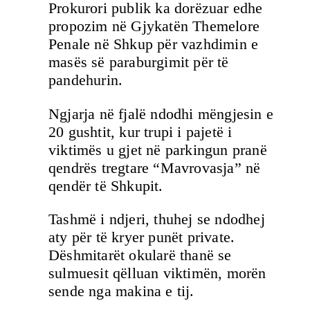
Prokurori publik ka dorëzuar edhe
propozim në Gjykatën Themelore
Penale në Shkup për vazhdimin e
masës së paraburgimit për të
pandehurin.
Ngjarja në fjalë ndodhi mëngjesin e
20 gushtit, kur trupi i pajetë i
viktimës u gjet në parkingun pranë
qendrës tregtare “Mavrovasja” në
qendër të Shkupit.
Tashmë i ndjeri, thuhej se ndodhej
aty për të kryer punët private.
Dëshmitarët okularë thanë se
sulmuesit qëlluan viktimën, morën
sende nga makina e tij.