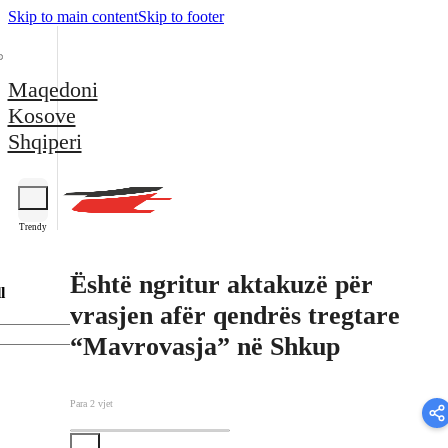
Skip to main content
Skip to footer
Maqedoni
Kosove
Shqiperi
Trendy
Është ngritur aktakuzë për
l
vrasjen afër qendrës tregtare
“Mavrovasja” në Shkup
Para 2 vjet