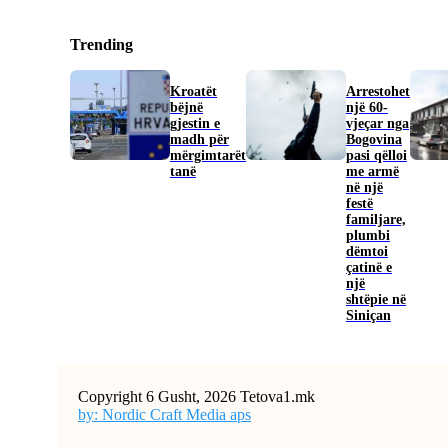
Trending
Kroatët
Arrestohet
bëjnë
një 60-
gjestin e
vjeçar nga
madh për
Bogovina
mërgimtarët
pasi qëlloi
tanë
me armë
në një
festë
familjare,
plumbi
dëmtoi
çatinë e
një
shtëpie në
Siniçan
Copyright 6 Gusht, 2026 Tetova1.mk
by: Nordic Craft Media aps