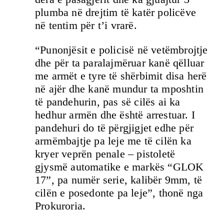
plumba në drejtim të katër policëve
në tentim për t’i vrarë.
“Punonjësit e policisë në vetëmbrojtje
dhe për ta paralajmëruar kanë qëlluar
me armët e tyre të shërbimit disa herë
në ajër dhe kanë mundur ta mposhtin
të pandehurin, pas së cilës ai ka
hedhur armën dhe është arrestuar. I
pandehuri do të përgjigjet edhe për
armëmbajtje pa leje me të cilën ka
kryer veprën penale – pistoletë
gjysmë automatike e markës “GLOK
17”, pa numër serie, kalibër 9mm, të
cilën e posedonte pa leje”, thonë nga
Prokuroria.