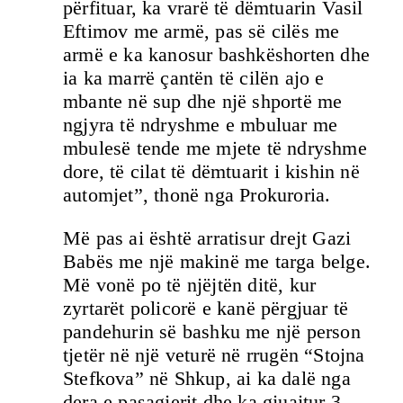
përfituar, ka vrarë të dëmtuarin Vasil
Eftimov me armë, pas së cilës me
armë e ka kanosur bashkëshorten dhe
ia ka marrë çantën të cilën ajo e
mbante në sup dhe një shportë me
ngjyra të ndryshme e mbuluar me
mbulesë tende me mjete të ndryshme
dore, të cilat të dëmtuarit i kishin në
automjet”, thonë nga Prokuroria.
Më pas ai është arratisur drejt Gazi
Babës me një makinë me targa belge.
Më vonë po të njëjtën ditë, kur
zyrtarët policorë e kanë përgjuar të
pandehurin së bashku me një person
tjetër në një veturë në rrugën “Stojna
Stefkova” në Shkup, ai ka dalë nga
dera e pasagjerit dhe ka gjuajtur 3