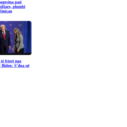
Bogovina pasi
miljare, plumbi
 Siniçan
të bjerë nga
r Biden: S’dua që