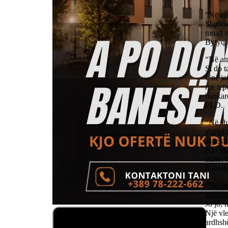
“Në sht
Shpreso
muajt e
Bytyq
“Në at
Si do t
Unë ja
më tepë
bankar
PLD.
“Në sht
shtëpi 
aspekti
Kjo nuk
duhet t
Skende
“Në sh
Keni r
Jo jo, 
Një vle
ardhsh