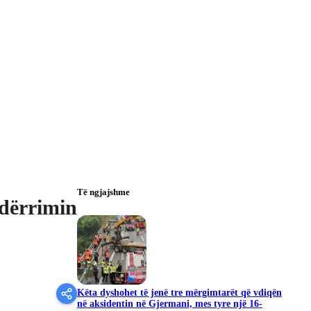
Të ngjajshme
ndërrimin
Këta dyshohet të jenë tre mërgimtarët që vdiqën
në aksidentin në Gjermani, mes tyre një 16-