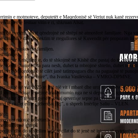
rrimin e motmoteve, deputetët e Maqedonisë së Veriut nuk kanë rezerv
vendit për të festuar vitin e ri, shkruan Alsat.
ët që pyetëm, do të qëndrojnë në shtëpi në atmosferë familjare. Nga vit
 dinamike dhe respektim të rregullores së Kuvendit për propozim ligje 
shte shtëpiake, me familjen.
shtlindje?
edhe për Krishtlindje, do të shkojmë në Kishë dhe pastaj do të mblidhe
re. Kemi shumë sfida para nesh, duhet ta mbrojmë shtetin, duhet të sjel
etarët e Maqedonisë të cilët janë tatimpagues dhe na paguajnë të punojm
he të ardhme më të mirë”, tha Ivanka Vasilevska – VMRO-DPMNE.
resojmë që viti 2025 të jetë një vit i mbarë dhe uroj të gjithëve një vit
 jemi munduar të bëjmë maksimumin nga ne si deputetë. Ligji i branite
derisa ne do të jemi pjesë e kësaj qeverisje sepse pa përfshirjen e pjes
d të risillet edhe njëherë ai ligj”, u shpreh Imërlije Saliu – VLEN.
tëpi.
ezervuar ndonjë udhëtim?
me fëmijët në shtëpi.
peditiv dhe do të sjellim ligje të cilat do të jenë në interes të qytetarëve”
a – VMRO-DPMNE.