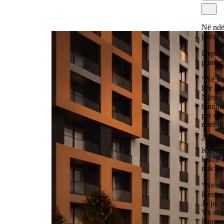
Në ndë
jashtë 
Deputet
punë më
“Në ku
Për Kri
Njësoj 
familja
për qyt
mirë d
“Ne shp
Kuvend
kalojë 
nuk mun
“Në sh
Keni r
Jo jo, 
Vit eks
Panov