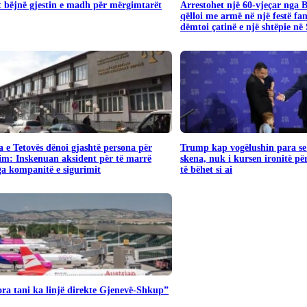
 bëjnë gjestin e madh për mërgimtarët
Arrestohet një 60-vjeçar nga 
qëlloi me armë në një festë fa
dëmtoi çatinë e një shtëpie në
 e Tetovës dënoi gjashtë persona për
Trump kap vogëlushin para se 
im: Inskenuan aksident për të marrë
skena, nuk i kursen ironitë pë
a kompanitë e sigurimit
të bëhet si ai
ra tani ka linjë direkte Gjenevë-Shkup”