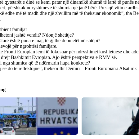
hë qytetarët e dinë se kemi patur një dinamikë shumë të lartë të punës 
ri, përshkak ndryshimeve të shumta që janë bërë. Pres që vitin e ardh
kë edhe më të madh dhe një zhvillim më të theksuar ekonomik”, tha Be
.
bient familjar
hëtoni jashtë vendit? Ndonjë shëtitje?
Çfarë është puna e juaj, të gjithë deputetët në shtëpi?
vojë për ngrohtësi familjare.
e Fronti Europian jemi të fokusuar për ndryshimet kushtetuese dhe ade
ë drejt Bashkimit Evropian. Ajo është perspektiva e RMV-së.
ni nga shumica që të ndërmarin hapa konkrete?
se do të reflektojnë”, theksoi Ilir Demiri – Fronti Europian./ Alsat.mk
ing