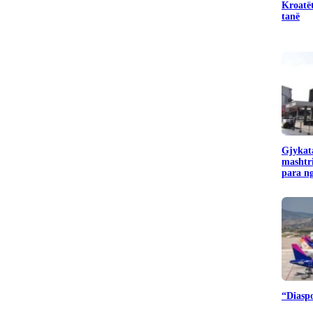
Kroatët
tanë
Gjykata
mashtr
para ng
“Diaspo