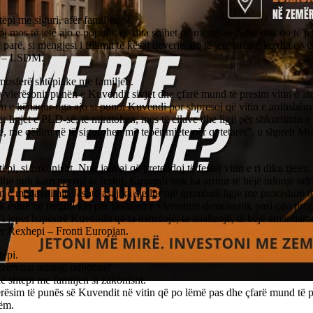
ëpi me siguri, afër familjes.
j mos të jetë ajo e popullit që dita shihet në mëngjes. Nëse dita do të jet
 parë, si mëngjesi i fillimit të kësaj qeverie, do të jetë situatë koxha e vë
i – LSDM.
mosferë shtëpiake me familjen.
a vlerësonit punën e Kuvendit sivjet dhe çfarë mund të presim vitin e 
m e kënaqur nga ajo si punoi Kuvendi por shpresoj që vitin e ardhshëm
r ligjet e PLD-së, të miratohen, mes të cilave dhe ligji për shkurtimin 
e, me qëllim që të sigurohen më tepër mjete për qytetarët”, u shpreh M
ëpi, si zakonisht. Nuk jam ai që pretendoj të festoj vitin e ri diku tjetër
dhe nuk kam nevojë ta festoj. Kuvendi nuk ka arritur të bëjë ndonjë nd
n e menaxhimit. Jashtë asaj ka sjellur një grumbull ligje me procedurë t
 është në rregull kjo për çështjen e vlerësimit demokratik pasi çdo prop
’i jepet hapësirë Kuvendit që ta mendojë, ta analizojë, të bëjë amandam
r Rexhepi – Fronti Europian.
tëpi.
ezervuar ndonjë udhëtim?
në shtëpi me familjen si zakonisht.
rësim të punës së Kuvendit në vitin që po lëmë pas dhe çfarë mund të p
ëm.