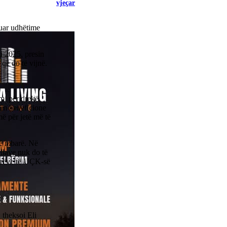
vjeçar
uar udhëtime
i 2025, presin
që do të vijnë.
mi për drekë
lim beneficione
ë për jetë më të
 të mbarë. Në
llave nuk do të
ëtarëve të UÇK-së
, theksoi Eli