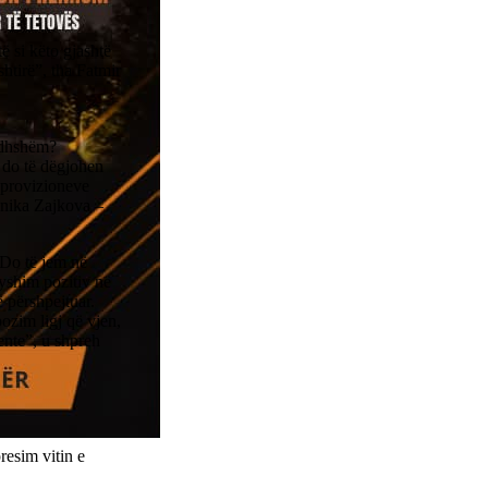
ë si këto gjashtë
shtirë”, tha Fatmir
ardhshëm?
 do të dëgjohen
e provizioneve
onika Zajkova –
. Do të jem në
ryshim pozitiv në
ë përshpejtuar.
ozim ligj që vjen,
ente”, u shpreh
resim vitin e