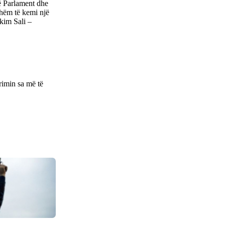
në Parlament dhe
shëm të kemi një
kim Sali –
rimin sa më të