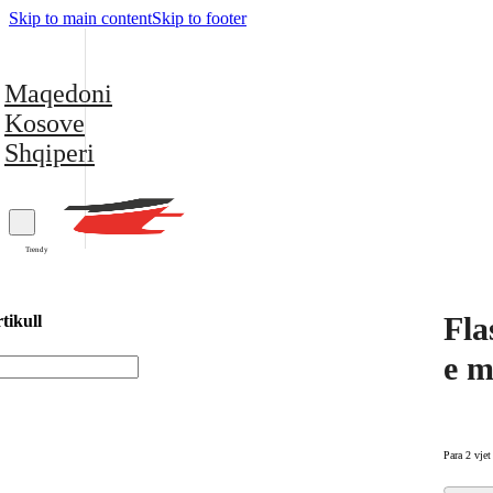
Skip to main content
Skip to footer
Maqedoni
Kosove
Shqiperi
Trendy
Fla
tikull
e m
Para 2 vjet