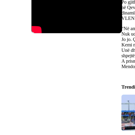
Po gjit
në Qeve
dinami
VLEN
“Në am
Nuk ud
Jo jo. 
Kemi ne
Unë dh
shpejt
A pris
Mendoj 
Trend