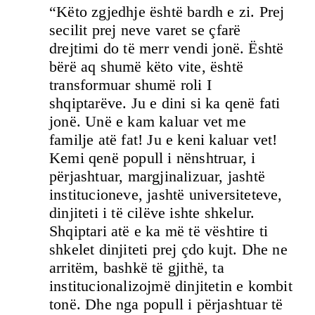
“Këto zgjedhje është bardh e zi. Prej
secilit prej neve varet se çfarë
drejtimi do të merr vendi jonë. Është
bërë aq shumë këto vite, është
transformuar shumë roli I
shqiptarëve. Ju e dini si ka qenë fati
jonë. Unë e kam kaluar vet me
familje atë fat! Ju e keni kaluar vet!
Kemi qenë popull i nënshtruar, i
përjashtuar, margjinalizuar, jashtë
institucioneve, jashtë universiteteve,
dinjiteti i të cilëve ishte shkelur.
Shqiptari atë e ka më të vështire ti
shkelet dinjiteti prej çdo kujt. Dhe ne
arritëm, bashkë të gjithë, ta
institucionalizojmë dinjitetin e kombit
tonë. Dhe nga popull i përjashtuar të