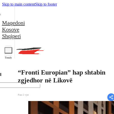
Skip to main content
Skip to footer
Maqedoni
Kosove
Shqiperi
Trendy
“Fronti Europian” hap shtabin
l
zgjedhor në Likovë
Para 2 vjet