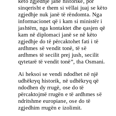
këto zgjedhje janë historike, por
sinqerisht e them si vëllai juaj se këto
zgjedhje nuk janë të rëndomta. Nga
informacionet që i kam si ministër i
jashtëm, nga kontaktet dhe qasjen që
kam në diplomaci janë se në këto
zgjedhje do të përcaktohet fati i të
ardhmes së vendit tonë, të së
ardhmes të secilit prej jush, secilit
qytetarë të vendit tonë”, tha Osmani.
Ai heksoi se vendi ndodhet në një
udhëkryq historik, në udhëkryq që
ndodhen dy rrugë, ose do të
përcaktojmë rrugën e të ardhmes së
ndritshme europiane, ose do të
zgjedhim rrugën e izolimit.