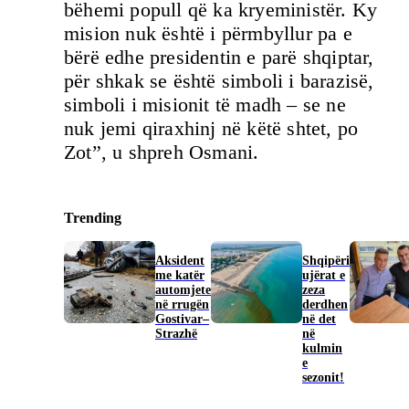
bëhemi popull që ka kryeministër. Ky
mision nuk është i përmbyllur pa e
bërë edhe presidentin e parë shqiptar,
për shkak se është simboli i barazisë,
simboli i misionit të madh – se ne
nuk jemi qiraxhinj në këtë shtet, po
Zot”, u shpreh Osmani.
Trending
Aksident
Shqipëri
me katër
ujërat e
automjete
zeza
në rrugën
derdhen
Gostivar–
në det
Strazhë
në
kulmin
e
sezonit!