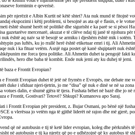
, do të kishim votat e mjaftueshme për një president shqiptar, duke i ku
naseve formimin e qeverisë.
sim për njerëzit e Albin Kurtit në këtë shtet? Ata nuk mund të fitojnë vot
randaj ekspozimi i këtij problemi, si besojnë as ata që e flasin, e le vot
eti është shumë herët në politikë dhe sigurisht e ka parë se si pësoi H
isa gazetarëve mercenarë, akuzat e të cilëve ndaj tij janë të njohura për t
nuk është aq naiv sa të besojë se armiku i djeshëm është mik i sotëm. 
shtypin pas luftës, ku jo rrallë herë është etiketuar emri i tij. Ali Ahmetin
aqe nuk i ka fituar vetëm. Asnjë nga postet që kanë shqiptarët nuk është 
hkëpunim me forca tjera politike. Ali Ahmetin duhet ta pengojë fakti kur
rilindës, hero dhe baba të kombit. Ende nuk jemi aty ku duhej të jemi.
të baza e Frontit Evropian?
 e Frontit Evropian duhet të jetë në frymën e Evropës, me debate me v
tët duke i sfiduar njeri-tjetrin, jo me “disa” që nuk e dinë se në sa zon
 sa votues dalin, e shumë gjëra të tjera. Fushata bëhet në bazë dhe jo në r
baza e Frontit, Gostivari? Tetovë? Shkupi? Kumanova apo Saraj.
ti i Frontit Evropian për president, z. Bujar Osmani, po bënë një fusha
OSCE u vlerësua jo vetëm nga të gjithë liderët në rajon dhe më gjerë, p
Evropa.
vend që në autobusin e tij të ketë lider evropian, koleg dhe përkrahës të v
sisht në autobusin e tij ka njerëz që po e udhëzojnë që ky autobus të sh