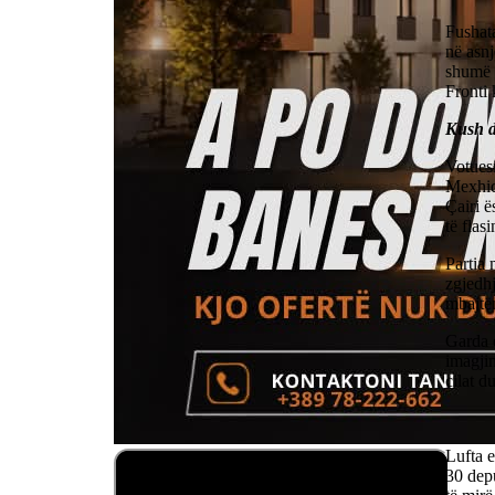
Fushata
në asnj
shumë 
Fronti 
Kush do
Votuesi
Mexhidi
Çairi ë
të flas
Partia 
zgjedhj
mbajtën
Garda e
imagjin
cilat d
Lufta e
30 depu