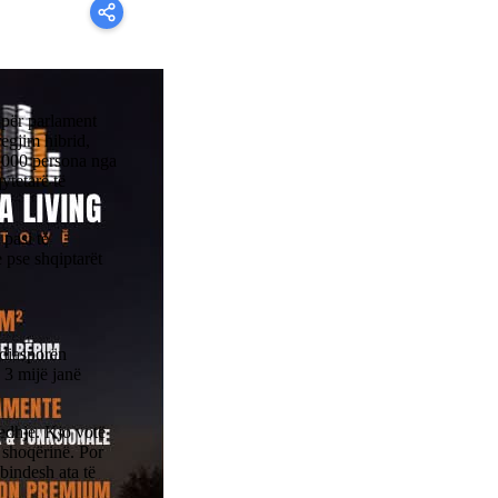
 për parlament
egjim hibrid,
0,000 persona nga
ytetarë të
 pasi të
 pse shqiptarët
 diasporën
 3 mijë janë
edhje. Kjo votë
r shoqërinë. Por
bindesh ata të