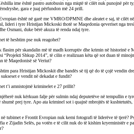
ëshilla ime është pastro autobusin nga miqtë të cilët nuk punojnë për ty
ërndryshe, gara e juaj përfundon më 24 prill.
 Evropian është në garë me VMRO/DPMNE dhe aleatet e saj, të cilët në 
al, lideri i tyre Hristijan Mickoski thotë se Maqedonia qeveriset nga tre
dhe Osmani, duke bërë akuza të renda ndaj tyre.
het të heshtim pse nuk reagohet?
k flasim për skandalin më të madh korruptiv dhe krimin në historinë e 
si “Projekti Shkup 2014”, të cilin e realizuan këta që sot duan të minoj
an të Maqedonisë së Veriut?
htim para Hristijan Mickoskit dhe bandës së tij që do të çojë vendin drej
sukseset e vendit në dekadat e fundit?
et t’i amnistojmë kriminelet e 27 prillit?
njëherë nuk kërkuan falje për sulmin ndaj deputetëve në tempullin e tyr
ë shumë prej tyre. Apo ata kriminel sot i quajnë mbrojtës të kushtetutës,
 në tubimet e Frontit Evropian nuk kemi fotografi të liderëve të tjerë? P
fia e Zijadin Selës, pa votën e të cilit nuk do të kishim kryeministër e p
r?