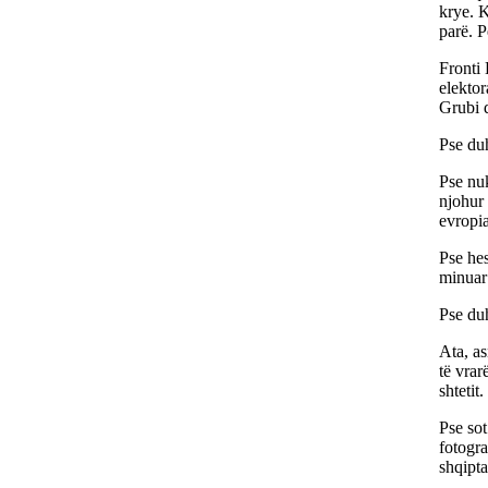
krye. K
parë. P
Fronti
elektor
Grubi 
Pse du
Pse nu
njohur 
evropi
Pse hes
minuar 
Pse duh
Ata, as
të vrar
shtetit.
Pse sot
fotogra
shqipta