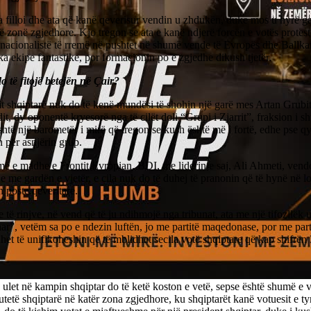
 filloi dhe ata që kanë qeverisur vendin u zhdukën, duke mos u hyrë ga
ë zonë zgjedhore. Kjo tregon se ata e kanë ndjerë forcën e votës proteste,
nacionalistë të rremë në pushtet në shumë vende të Evropës dhe Ballka
ka ekipe fantastike, por formacionin po e zgjedhe dikush tjetër.
 të fitojë betejën në Çair?
t shqiptarë nuk do të kenë mundësi të shohin një garë mes Artan Grubit
t, dy oponentë kryesorë nga të cilët doli “Grupi i Zjarrit”, fraksion i s
shtë një barometër i mirë që tregon se kush është më i fortë, edhe pse q
in për asnjërin grup.
më e madhe e Frontit Evropian, BDI, me liderin e saj, Ali Ahmeti, vendo
e me gardën e vjetër, e cila nuk do të duhej të pranonin që të hynë në loj
 poste qeveritare.
 të rinjve, në vend që të ju ndihmojë nga tribunat, ata me një tifozllëk u
ar”, vetëm sa po e ndezin luftën, jo me partitë maqedonase, por me parti
uhet të unifikoheshin që të mblidhet secila votë shqiptare që kap shifrën
 ulet në kampin shqiptar do të ketë koston e vetë, sepse është shumë e vë
tetë shqiptarë në katër zona zgjedhore, ku shqiptarët kanë votuesit e ty