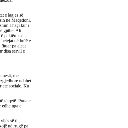
shtëzuar
at e lagjes së
uesin në Maqedoni.
ashim Thaçi kur i
ë gjithë. Ali
Të paktën ka
 betejat në luftë e
fituar pa aleat
 disa servil e
otuesit, me
a zgjedhore ndahet
rjete sociale. Ku
të të qetë. Puna e
or edhe nga e
ijës së tij,
kojë në rrugë pa