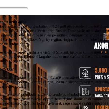
n: Astrit Gashi
jet e ardhshme që do të mbahen më 24 prill për president dhe më 8 maj
 kthejnë Maqedoninë e Veriut drejt Rusisë. Duke sjellë në pushtet një r
ai midis 2013 dhe 2017, në të cilën periudhë u përgjuan më shumë se 2
i Gruevski – Mihajlkov. Nga ky regjim, shqiptarët nuk trajtoheshin si q
të në shtetin e tyre.
se shëtisim nëpër çarshinë e vjetër të Shkupit, takojmë shumë njerëz që,
esh politikën, fillojnë të largohen, duke mos dashur të flasin fare, edhe
uk kanë jetuar mirë.
odh kjo?
votuesit shqiptarë nuk po i besojnë asnjë alternative? Çka po ndodh me
re nga Maqedonia e Veriut, ku nga 120 mijë shqiptarë, vetëm, afërsisht,
ruar për të votuar?
ota protestë që po ndodh në shumë vende do të ndodhë edhe në këto zgj
ë pushtet forca ekstremiste të djathta, të cilat janë shumë të dëmshme pë
mi që shfaqet kudo i ka lodhur qytetarët, saqë shumë vështirë është të i 
ë zgjedhje.