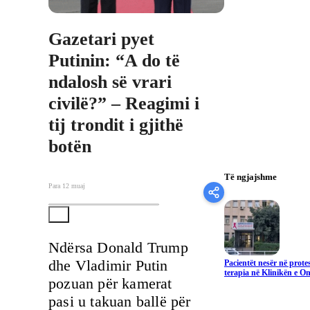
Gazetari pyet
Putinin: “A do të
ndalosh së vrari
civilë?” – Reagimi i
tij trondit i gjithë
botën
Të ngjajshme
Para 12 muaj
Ndërsa Donald Trump
dhe Vladimir Putin
Pacientët nesër në prote
terapia në Klinikën e On
pozuan për kamerat
pasi u takuan ballë për