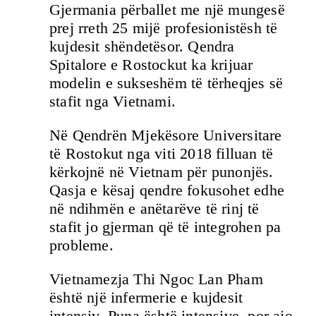
Gjermania përballet me një mungesë
prej rreth 25 mijë profesionistësh të
kujdesit shëndetësor. Qendra
Spitalore e Rostockut ka krijuar
modelin e sukseshëm të tërheqjes së
stafit nga Vietnami.
Në Qendrën Mjekësore Universitare
të Rostokut nga viti 2018 filluan të
kërkojnë në Vietnam për punonjës.
Qasja e kësaj qendre fokusohet edhe
në ndihmën e anëtarëve të rinj të
stafit jo gjerman që të integrohen pa
probleme.
Vietnamezja Thi Ngoc Lan Pham
është një infermerie e kujdesit
intensiv. Puna është intensive, por ajo