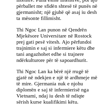
përballet me sfidën shtesë të punës në
gjermanisht; një gjuhë që asaj iu desh
ta mësonte fillimisht.
Thi Ngoc Lan punon në Qendrën
Mjekësore Universitare në Rostock
prej gati pesë vitesh. Ajo përfundoi
trajnimin e saj si infermiere këtu dhe
tani angazhohet edhe si trajnere
ndërkulturore për të sapoardhurit.
Thi Ngoc Lan ka bërë një rrugë të
gjatë në ndekjen e një të ardhmeje më
të mire. Gjermania nuk e njohu
diplomën e saj të infermierisë nga
Vietnami, ndaj iu desh të ndiqte
sërish kurse kualifikimi këtu.