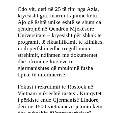
Çdo vit, deri në 25 të rinj nga Azia,
kryesisht gra, marrin trajnime këtu.
Ajo që është unike është se shumica
qëndrojnë në Qendrën Mjekësore
Universitare – kryesisht për shkak të
programit të rikualifikimit të klinikës,
i cili përfshin edhe rregullimin e
strehimit, ndihmën me dokumentet
dhe ofrimin e kurseve të
gjermanishtes që mbulojnë fusha
tipike të infermierisë.
Fokusi i rekrutimit të Rostock në
Vietnam nuk është rastësi. Kur qyteti
i përkiste ende Gjermanisë Lindore,
deri në 1500 vietnamezë jetonin këtu
dhe quheshin “Vertragsarbeiter”