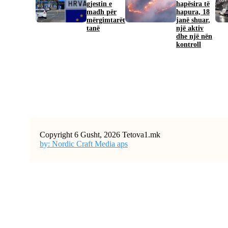
gjestin e
hapësira të
madh për
hapura, 18
mërgimtarët
janë shuar,
tanë
një aktiv
dhe një nën
kontroll
Copyright 6 Gusht, 2026 Tetova1.mk
by: Nordic Craft Media aps