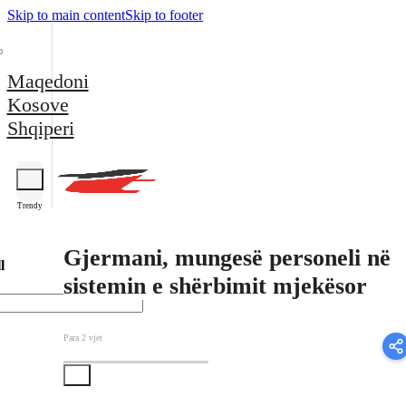
Skip to main content
Skip to footer
Maqedoni
Kosove
Shqiperi
Trendy
Gjermani, mungesë personeli në
l
sistemin e shërbimit mjekësor
Para 2 vjet