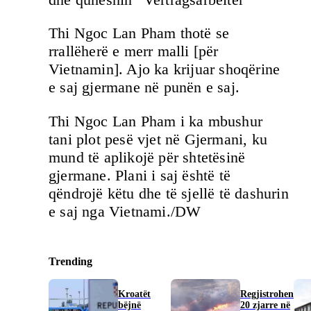
Thi Ngoc Lan Pham thotë se
rrallëherë e merr malli [për
Vietnamin]. Ajo ka krijuar shoqërine
e saj gjermane në punën e saj.
Thi Ngoc Lan Pham i ka mbushur
tani plot pesë vjet në Gjermani, ku
mund të aplikojë për shtetësinë
gjermane. Plani i saj është të
qëndrojë këtu dhe të sjellë të dashurin
e saj nga Vietnami./DW
Trending
Kroatët
Regjistrohen
bëjnë
20 zjarre në