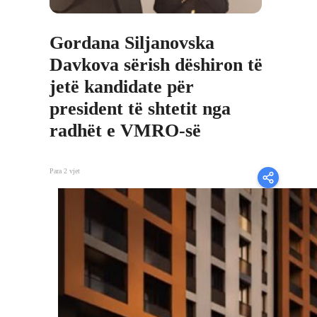
Gordana Siljanovska
Davkova sërish dëshiron të
jetë kandidate për
president të shtetit nga
radhët e VMRO-së
Para 2 vjet