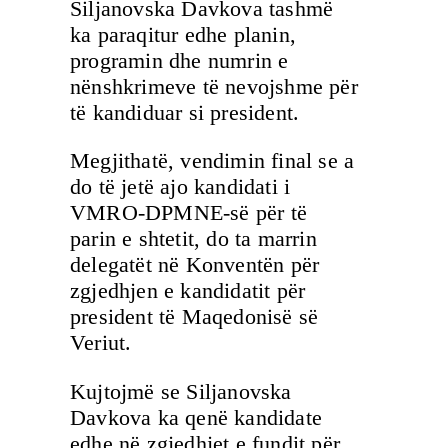
Siljanovska Davkova tashmë
ka paraqitur edhe planin,
programin dhe numrin e
nënshkrimeve të nevojshme për
të kandiduar si president.
Megjithatë, vendimin final se a
do të jetë ajo kandidati i
VMRO-DPMNE-së për të
parin e shtetit, do ta marrin
delegatët në Konventën për
zgjedhjen e kandidatit për
president të Maqedonisë së
Veriut.
Kujtojmë se Siljanovska
Davkova ka qenë kandidate
edhe në zgjedhjet e fundit për