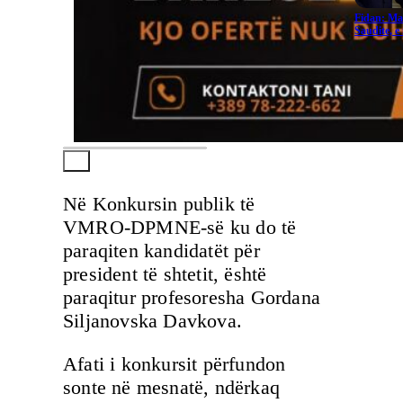
Fidan: Ma
Saudite, 
Në Konkursin publik të
VMRO-DPMNE-së ku do të
paraqiten kandidatët për
president të shtetit, është
paraqitur profesoresha Gordana
Siljanovska Davkova.
Afati i konkursit përfundon
sonte në mesnatë, ndërkaq