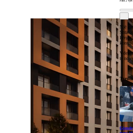
Para 2 vjet
Një gru
Shtator
Përgjit
kontrol
Vdekja 
të ndje
Trend
Gjendet
para të