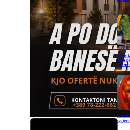
“Nuk ka
në zi p
Gjerma
I nxeht
sygjero