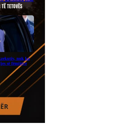
zekutiv, nuk ka
jes së fëmijëve