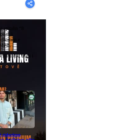
ë spitalin “8
itali i
ë dhomën e
a MPB.
t Publik, trupi i
ë ridorëzon
të zhvillohen edhe