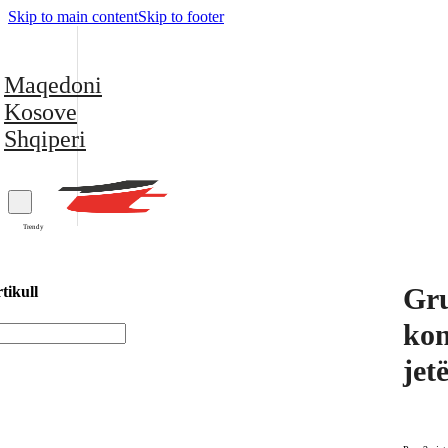
Skip to main content
Skip to footer
Maqedoni
Kosove
Shqiperi
Trendy
Gru
tikull
kon
jet