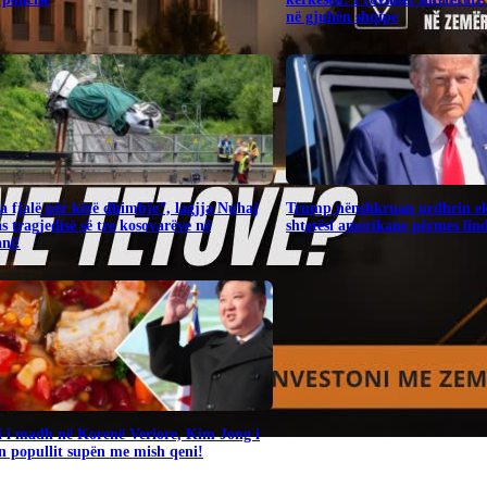
në gjuhën shqipe
 fjalë për këtë dhimbje”, lagjja Nuhaj
Trump nënshkruan urdhrin ek
as tragjedisë së tre kosovarëve në
shtetësi amerikane përmes lind
ni!
i i madh në Korenë Veriore, Kim Jong i
n popullit supën me mish qeni!