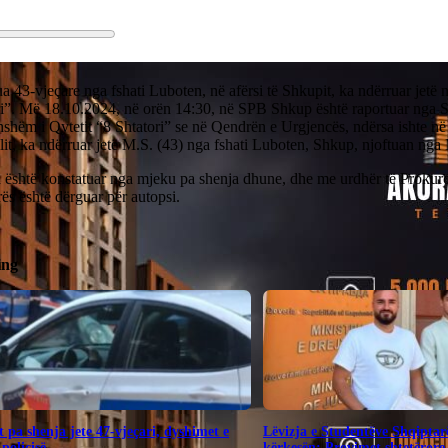
a 43-vjeçare nga fshati Luboten, në afërsi të Shkupit, ka ndërruar jetë n
i”. Më 18.10.2024, në orën 14:30, në SPB Shkup është raportuar nga Sp
hshëm i Qytetit “8 Shtatori” se në Qendrën e Urgjencës, ndërsa ishte n
lit, ka ndërruar jetë M.S. (43) nga fshati Luboten, Shkup, njoftuan ng
është konstatuar nga mjeku pa shenja dhune, dhe me urdhër të Prokurori
rës është dërguar për autopsi.
ing
 pa shenja jete 47-vjeçari, dyshimet e
Lëvizja e Studentëve Shqiptar
 policisë
kërkesën: Provimet shtetërore 