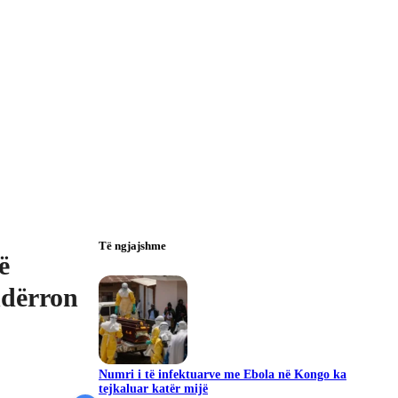
Të ngjajshme
ë
ndërron
Numri i të infektuarve me Ebola në Kongo ka
tejkaluar katër mijë