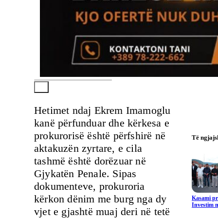
Hetimet ndaj Ekrem Imamoglu
kanë përfunduar dhe kërkesa e
prokurorisë është përfshirë në
Të ngjaj
aktakuzën zyrtare, e cila
tashmë është dorëzuar në
Gjykatën Penale. Sipas
dokumenteve, prokuroria
kërkon dënim me burg nga dy
Kasami pr
Investim m
vjet e gjashtë muaj deri në tetë