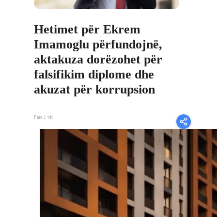
Hetimet për Ekrem
Imamoglu përfundojnë,
aktakuza dorëzohet për
falsifikim diplome dhe
akuzat për korrupsion
Para 1 vit